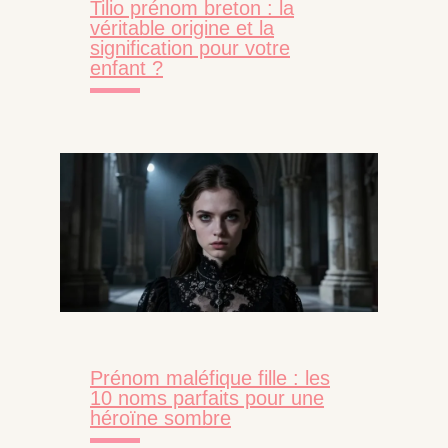
Tilio prénom breton : la
véritable origine et la
signification pour votre
enfant ?
Prénom maléfique fille : les
10 noms parfaits pour une
héroïne sombre