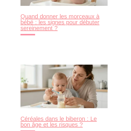
Quand donner les morceaux à
bébé : les signes pour débuter
sereinement ?
Céréales dans le biberon : Le
bon âge et les risques ?