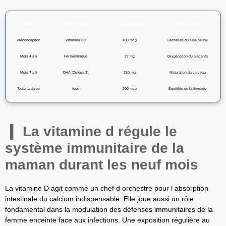
Période clé
Nutriment spécifique
Dose journalière type
Bénéfice concret
Préconception
Vitamine B9
400 mcg
Fermeture du tube neural
Mois 4 à 6
Fer héminique
27 mg
Oxygénation du placenta
Mois 7 à 9
DHA (Oméga-3)
250 mg
Maturation du cerveau
Toute la durée
Iode
200 mcg
Équilibre de la thyroïde
La vitamine d régule le
système immunitaire de la
maman durant les neuf mois
La vitamine D agit comme un chef d orchestre pour l absorption
intestinale du calcium indispensable. Elle joue aussi un rôle
fondamental dans la modulation des défenses immunitaires de la
femme enceinte face aux infections. Une exposition régulière au