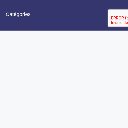
Catégories
Alimentation et nutrition
Conseils pour les nouveaux parents
Jouets et activités éducatives
Mode et accessoires pour bébés
Santé et soins
Sommeil et développement du bébé
Liens utiles
Contact
Mentions légales