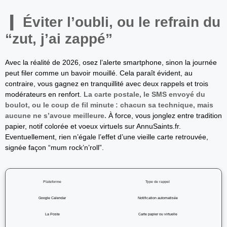
Éviter l’oubli, ou le refrain du
“zut, j’ai zappé”
Avec la réalité de 2026, osez l’alerte smartphone, sinon la journée
peut filer comme un bavoir mouillé. Cela paraît évident, au
contraire, vous gagnez en tranquillité avec deux rappels et trois
modérateurs en renfort.
La carte postale, le SMS envoyé du
boulot, ou le coup de fil minute : chacun sa technique, mais
aucune ne s’avoue meilleure.
À force, vous jonglez entre tradition
papier, notif colorée et voeux virtuels sur AnnuSaints.fr.
Eventuellement, rien n’égale l’effet d’une vieille carte retrouvée,
signée façon “mum rock’n’roll”.
Plateforme
Type de rappel
Google Calendar
Notification automatisée
La Poste
Carte papier ou virtuelle