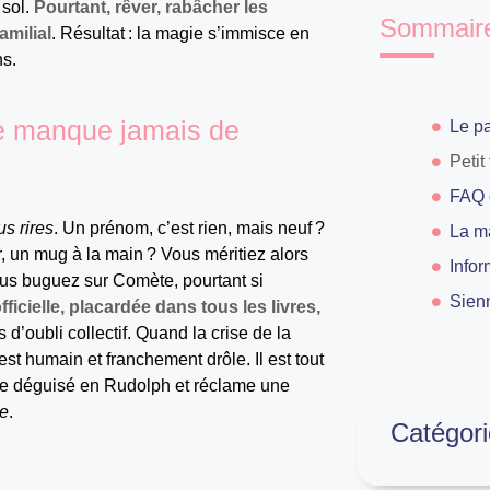
 sol.
Pourtant, rêver, rabâcher les
Sommair
amilial
. Résultat : la magie s’immisce en
s.
ne manque jamais de
s rires
. Un prénom, c’est rien, mais neuf ?
r, un mug à la main ? Vous méritiez alors
Info
ous buguez sur Comète, pourtant si
Sien
fficielle, placardée dans tous les livres,
s d’oubli collectif. Quand la crise de la
st humain et franchement drôle. Il est tout
ène déguisé en Rudolph et réclame une
te
.
Catégori