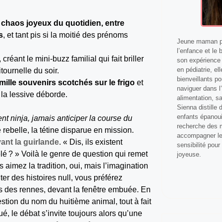
e chaos joyeux du quotidien, entre
s
, et tant pis si la moitié des prénoms
Jeune maman pa
l’enfance et le 
, créant le mini-buzz familial qui fait briller
son expérience 
en pédiatrie, el
tournelle du soir.
bienveillants p
mille souvenirs scotchés sur le frigo
et
naviguer dans l’
 la lessive déborde.
alimentation, s
Sienna distille
enfants épanoui
nt ninja, jamais anticiper la course du
recherche des m
 rebelle, la tétine disparue en mission.
accompagner les
vant la guirlande
. « Dis, ils existent
sensibilité pour
élé ? » Voilà le genre de question qui remet
joyeuse.
 aimez la tradition, oui, mais l’imagination
er des histoires null, vous préférez
ms des rennes, devant la fenêtre embuée. En
stion du nom du huitième animal, tout à fait
, le débat s’invite toujours alors qu’une