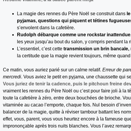
La magie des rennes du Père Noël se construit dans
l
pyjamas, questions qui piquent et tétines fugueuse
s’envolent dans la cafetière.
Rudolph débarque comme une rockstar inattendue
les yeux jusqu’au bout du salon, y compris pendant la ri
L’essentiel, c’est cette
transmission un brin bancale, 
la certitude que la magie revient toujours, même quand
Ce matin, vous auriez parié sur un calme relatif.
Erreur de pare
mercredi
. Vous aviez le petit en pyjama, une chaussette qui se
Vous juriez de tenir la cadence, puis le pitchoun freine de
vraiment les rennes du Père Noël ou c’est pour faire joli à la t
toute la cafetière à zéro, entre deux bouchées de brioche. Vous
vitaminée au cacao l’emporte, chaque fois. Nul besoin d’invent
balancer de la magie, quitte à réviser tambour battant les no
effet, vous, parent, vous vous heurtez encore à la fameuse que
imprononçable après trois nuits blanches. Vous l’avez remarqué