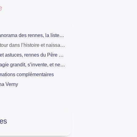
e
Le panorama des rennes, la liste qui ne manque jamais de piquant
Petit tour dans l’histoire et naissance des rennes, pyjama, conte et super-héros
FAQ et astuces, rennes du Père Noël, nuits courtes et fêtes en pagaille
La magie grandit, s’invente, et ne vieillit jamais en famille
rmations complémentaires
na Verny
es