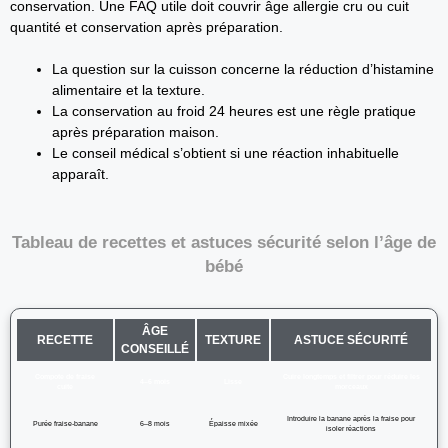
conservation. Une FAQ utile doit couvrir âge allergie cru ou cuit
quantité et conservation après préparation.
La question sur la cuisson concerne la réduction d’histamine
alimentaire et la texture.
La conservation au froid 24 heures est une règle pratique
après préparation maison.
Le conseil médical s’obtient si une réaction inhabituelle
apparaît.
Tableau de recettes et astuces sécurité selon l’âge de
bébé
ÂGE
RECETTE
TEXTURE
ASTUCE SÉCURITÉ
CONSEILLÉ
Compote de fraise
Cuire longtemps et filtrer pour réduire les
4–6 mois
Lisse
cuite
morceaux
Introduire la banane après la fraise pour
Purée fraise-banane
6–8 mois
Épaisse mixée
isoler réactions