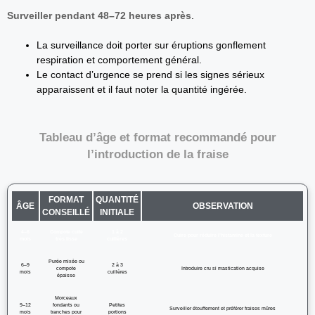
Surveiller pendant 48–72 heures après
.
La surveillance doit porter sur éruptions gonflement
respiration et comportement général.
Le contact d’urgence se prend si les signes sérieux
apparaissent et il faut noter la quantité ingérée.
Tableau d’âge et format recommandé pour
l’introduction de la fraise
FORMAT
QUANTITÉ
ÂGE
OBSERVATION
CONSEILLÉ
INITIALE
4–6
Compote cuite
1 à 2
Cuire pour réduire l’histamine et la texture
mois
très lisse
cuillères
Purée mixée ou
6–9
2 à 3
compote
Introduire cru si mastication acquise
mois
cuillères
épaisse
Morceaux
9–12
fondants ou
Petites
Surveiller étouffement et préférer fraises mûres
mois
tranches pour
portions