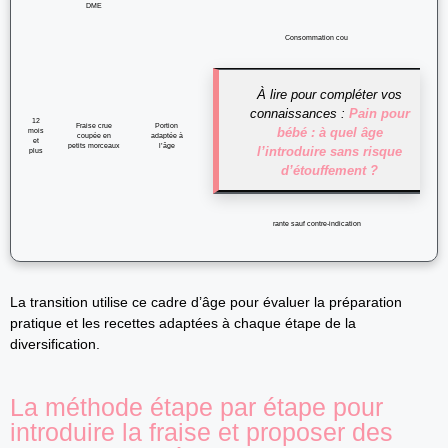
DME
Consommation cou
À lire pour compléter vos
connaissances :
Pain pour
12
Fraise crue
Portion
bébé : à quel âge
mois
coupée en
adaptée à
et
petits morceaux
l’âge
l’introduire sans risque
plus
d’étouffement ?
rante sauf contre‑indication
La transition utilise ce cadre d’âge pour évaluer la préparation
pratique et les recettes adaptées à chaque étape de la
diversification.
La méthode étape par étape pour
introduire la fraise et proposer des