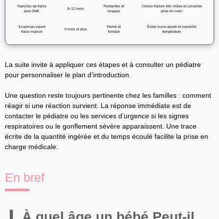
Tranches de fraise
Fondantes et
Choisir fraises très mûres et surveiller
8–12 mois
pour DME
longues
prise en main
Esquimau yaourt
Fermé et
Éviter sucre ajouté et surveiller
9 mois et plus
fraise maison
fondant
température
La suite invite à appliquer ces étapes et à consulter un pédiatre
pour personnaliser le plan d’introduction.
Une question reste toujours pertinente chez les familles : comment
réagir si une réaction survient. La réponse immédiate est de
contacter le pédiatre ou les services d’urgence si les signes
respiratoires ou le gonflement sévère apparaissent. Une trace
écrite de la quantité ingérée et du temps écoulé facilite la prise en
charge médicale.
En bref
À quel âge un bébé Peut-il