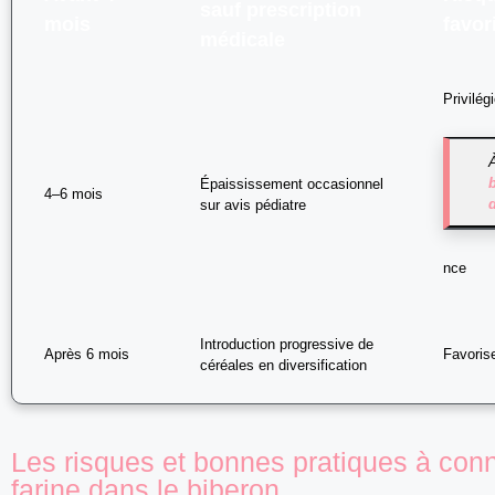
sauf prescription
mois
favor
médicale
Privilég
Épaississement occasionnel
4–6 mois
sur avis pédiatre
nce
Introduction progressive de
Après 6 mois
Favorise
céréales en diversification
Les risques et bonnes pratiques à conn
farine dans le biberon