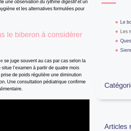
ite
une observation du rythme digestif
et un
hygiène et les alternatives formulées pour
ns le biberon à considérer
Ques
Sien
ne
se juge souvent au cas par cas selon la
situe l’examen à partir de quatre mois
 prise de poids régulière une diminution
ion. Une consultation pédiatrique confirme
Catégori
alimentaire.
Articles