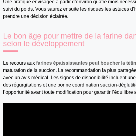
Une pratique envisagée à partir d’environ quatre mois nécess
suivi du poids. Vous saurez ensuite les risques les astuces d’
prendre une décision éclairée.
Le bon âge pour mettre de la farine da
selon le développement
Le recours aux
farines épaississantes peut boucher la téti
maturation de la succion. La recommandation la plus partagée 
avec un avis médical. Les signes de disponibilité incluent une
des régurgitations et une bonne coordination succion-déglutit
l’opportunité avant toute modification pour garantir l’équilibre 