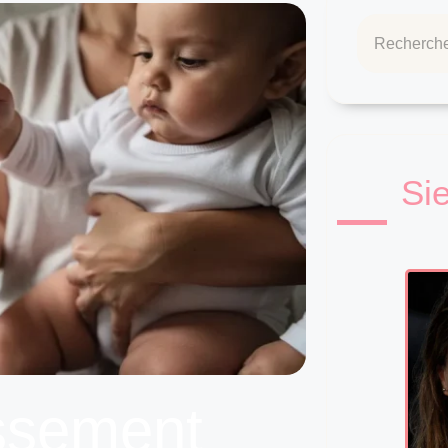
Si
ssement