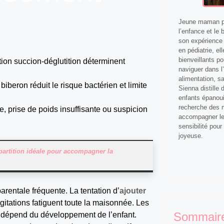
Jeune maman pa
l’enfance et le 
son expérience 
en pédiatrie, el
bienveillants p
ation succion-déglutition déterminent
naviguer dans l’
alimentation, s
iberon réduit le risque bactérien et limite
Sienna distille
enfants épanoui
recherche des m
re, prise de poids insuffisante ou suspicion
accompagner les
sensibilité pour
joyeuse.
partition idéale pour accompagner la
parentale fréquente. La tentation d’
ajouter
itations fatiguent toute la maisonnée. Les
Sommair
e dépend du développement de l’enfant.