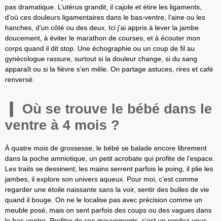
pas dramatique. L’utérus grandit, il cajole et étire les ligaments,
d’où ces douleurs ligamentaires dans le bas-ventre, l’aine ou les
hanches, d’un côté ou des deux. Ici j’ai appris à lever la jambe
doucement, à éviter le marathon de courses, et à écouter mon
corps quand il dit stop. Une échographie ou un coup de fil au
gynécologue rassure, surtout si la douleur change, si du sang
apparaît ou si la fièvre s’en mêle. On partage astuces, rires et café
renversé.
Où se trouve le bébé dans le
ventre à 4 mois ?
À quatre mois de grossesse, le bébé se balade encore librement
dans la poche amniotique, un petit acrobate qui profite de l’espace.
Les traits se dessinent, les mains serrent parfois le poing, il plie les
jambes, il explore son univers aqueux. Pour moi, c’est comme
regarder une étoile naissante sans la voir, sentir des bulles de vie
quand il bouge. On ne le localise pas avec précision comme un
meuble posé, mais on sent parfois des coups ou des vagues dans
le bas-ventre. Profiter de ces mouvements, c’est un rendez-vous