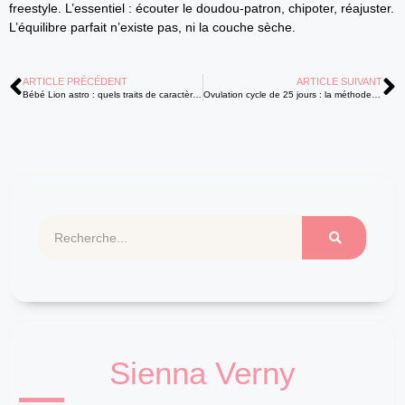
freestyle. L’essentiel : écouter le doudou-patron, chipoter, réajuster.
L’équilibre parfait n’existe pas, ni la couche sèche.
ARTICLE PRÉCÉDENT
ARTICLE SUIVANT
Bébé Lion astro : quels traits de caractère pour mieux comprendre votre enfant
Ovulation cycle de 25 jours : la méthode fiable pour identifier ses jours fertiles
Sienna Verny