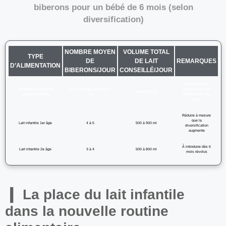
biberons pour un bébé de 6 mois (selon
diversification)
NOMBRE MOYEN
VOLUME TOTAL
TYPE
DE
DE LAIT
REMARQUES
D’ALIMENTATION
BIBERONS/JOUR
CONSEILLÉ/JOUR
Diversification
Allaitement maternel
À la demande (souvent 4
progressive, lait
500 à 900 ml
exclusif ou mixte
à 5)
reste aliment de
base
Réduire à mesure
que la
Lait infantile 1er âge
4 à 5
500 à 900 ml
diversification
augmente
À introduire dès 6
Lait infantile 2e âge
3 à 4
500 à 800 ml
mois révolus
La place du lait infantile
dans la nouvelle routine