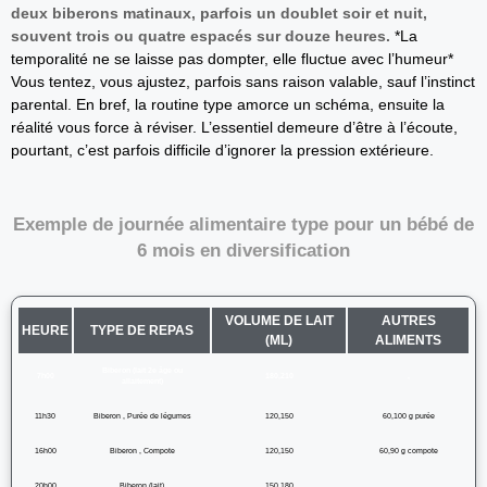
deux biberons matinaux, parfois un doublet soir et nuit,
souvent trois ou quatre espacés sur douze heures.
*La
temporalité ne se laisse pas dompter, elle fluctue avec l’humeur*
Vous tentez, vous ajustez, parfois sans raison valable, sauf l’instinct
parental. En bref, la routine type amorce un schéma, ensuite la
réalité vous force à réviser. L’essentiel demeure d’être à l’écoute,
pourtant, c’est parfois difficile d’ignorer la pression extérieure.
Exemple de journée alimentaire type pour un bébé de
6 mois en diversification
VOLUME DE LAIT
AUTRES
HEURE
TYPE DE REPAS
(ML)
ALIMENTS
Biberon (lait 2e âge ou
7h00
180,210
,
allaitement)
11h30
Biberon , Purée de légumes
120,150
60,100 g purée
16h00
Biberon , Compote
120,150
60,90 g compote
20h00
Biberon (lait)
150,180
,