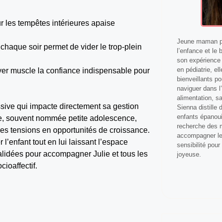
r les tempêtes intérieures apaise
Jeune maman pa
e chaque soir permet de vider le trop-plein
l’enfance et le 
son expérience 
en pédiatrie, el
oyer muscle la confiance indispensable pour
bienveillants p
naviguer dans l’
alimentation, s
ssive qui impacte directement sa gestion
Sienna distille
enfants épanoui
ère, souvent nommée petite adolescence,
recherche des m
es tensions en opportunités de croissance.
accompagner les
l’enfant tout en lui laissant l’espace
sensibilité pour
lidées pour accompagner Julie et tous les
joyeuse.
ioaffectif.