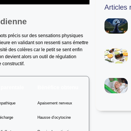
Articles
idienne
 mots précis sur des sensations physiques
ieure en validant son ressenti sans émettre
té des colères car le petit se sent enfin
 devient alors un outil de régulation
 constructif.
 parentale
Bénéfice obtenu
mpathique
Apaisement nerveux
décharge
Hausse d’ocytocine