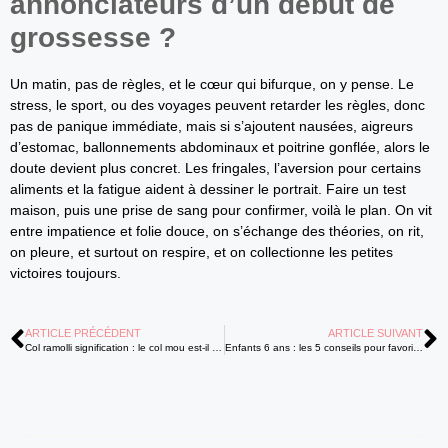
annonciateurs d’un début de
grossesse ?
Un matin, pas de règles, et le cœur qui bifurque, on y pense. Le
stress, le sport, ou des voyages peuvent retarder les règles, donc
pas de panique immédiate, mais si s’ajoutent nausées, aigreurs
d’estomac, ballonnements abdominaux et poitrine gonflée, alors le
doute devient plus concret. Les fringales, l’aversion pour certains
aliments et la fatigue aident à dessiner le portrait. Faire un test
maison, puis une prise de sang pour confirmer, voilà le plan. On vit
entre impatience et folie douce, on s’échange des théories, on rit,
on pleure, et surtout on respire, et on collectionne les petites
victoires toujours.
ARTICLE PRÉCÉDENT
ARTICLE SUIVANT
Col ramolli signification : le col mou est‑il inquiétant ?
Enfants 6 ans : les 5 conseils pour favoriser le développement émotionnel