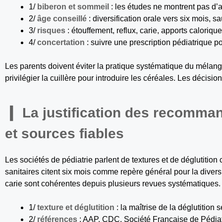
1/
biberon et sommeil
: les études ne montrent pas d’
2/
âge conseillé
: diversification orale vers six mois, s
3/
risques
: étouffement, reflux, carie, apports caloriqu
4/
concertation
: suivre une prescription pédiatrique po
Les parents doivent éviter la pratique systématique du mélang
privilégier la cuillère pour introduire les céréales. Les décisi
La justification des recomma
et sources fiables
Les sociétés de pédiatrie parlent de textures et de déglutition
sanitaires citent six mois comme repère général pour la diversi
carie sont cohérentes depuis plusieurs revues systématiques.
1/
texture et déglutition
: la maîtrise de la déglutition 
2/
références
: AAP, CDC, Société Française de Pédiatri