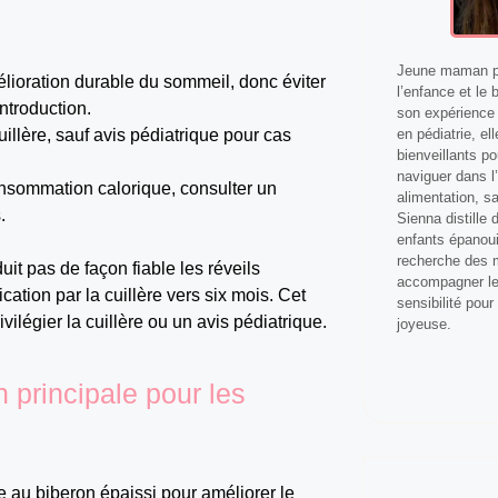
Jeune maman pa
lioration durable du sommeil, donc éviter
l’enfance et le 
introduction.
son expérience 
en pédiatrie, el
cuillère, sauf avis pédiatrique pour cas
bienveillants p
naviguer dans l’
consommation calorique, consulter un
alimentation, s
.
Sienna distille
enfants épanoui
recherche des m
it pas de façon fiable les réveils
accompagner les
ation par la cuillère vers six mois. Cet
sensibilité pour
ivilégier la cuillère ou un avis pédiatrique.
joyeuse.
 principale pour les
e au biberon épaissi pour améliorer le