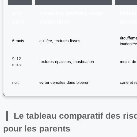
4–5
consulter pédiatre avant
réflex
mois
d’introduire
possib
étouffeme
6 mois
cuillère, textures lisses
inadapté
9–12
textures épaisses, mastication
moins de 
mois
nuit
éviter céréales dans biberon
carie et r
Le tableau comparatif des risq
pour les parents