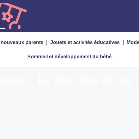
s nouveaux parents
Jouets et activités éducatives
Mode
Sommeil et développement du bébé
eron : Le bon âge et les 
éales dans le biberon : Le bon âge et les risques ?