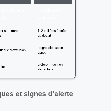
e d’extrusion
1 cuillère à
le
café max
nt si textures
1–2 cuillères à café
es
au départ
progression selon
risque d’extrusion
appétit
préférer rituel non
eflux
alimentaire
ues et signes d’alerte