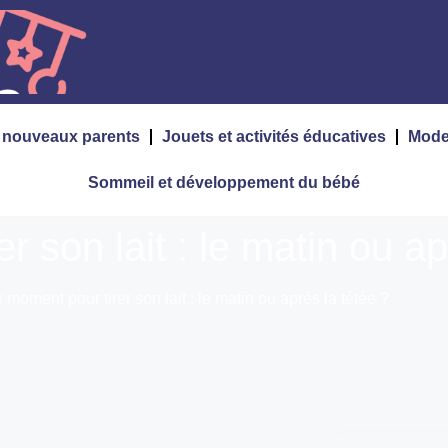
s nouveaux parents
Jouets et activités éducatives
Mode
Sommeil et développement du bébé
r son lait : le matin ou ap
 moment pour tirer son lait : le matin ou après la tétée ?