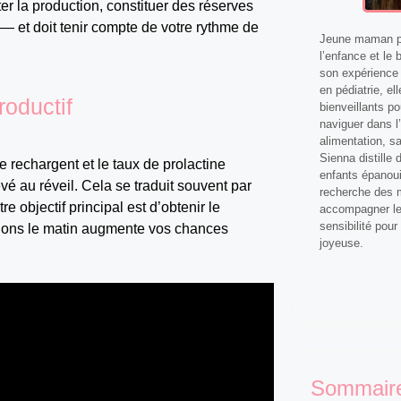
er la production, constituer des réserves
 — et doit tenir compte de votre rythme de
Jeune maman pa
l’enfance et le 
son expérience 
en pédiatrie, el
roductif
bienveillants p
naviguer dans l’
alimentation, s
Sienna distille
 rechargent et le taux de prolactine
enfants épanoui
evé au réveil. Cela se traduit souvent par
recherche des m
 objectif principal est d’obtenir le
accompagner les
sensibilité pour
sions le matin augmente vos chances
joyeuse.
Sommair