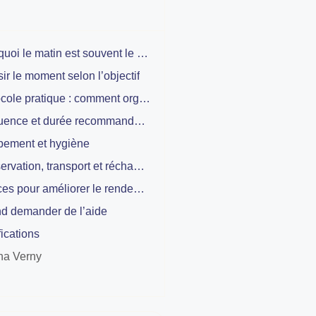
Pourquoi le matin est souvent le plus productif
ir le moment selon l’objectif
Protocole pratique : comment organiser vos sessions
Fréquence et durée recommandées
pement et hygiène
Conservation, transport et réchauffage du lait
Astuces pour améliorer le rendement et préserver la lactation
d demander de l’aide
fications
na Verny