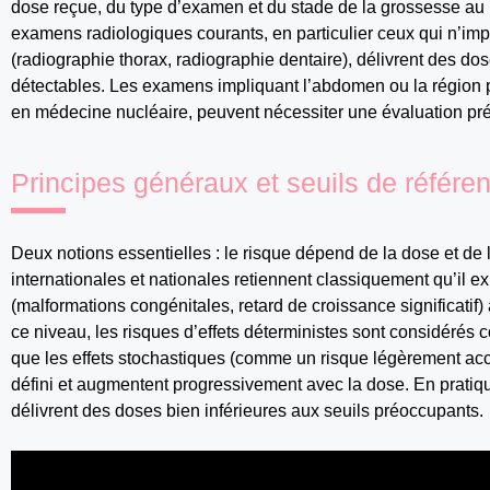
dose reçue, du type d’examen et du stade de la grossesse au 
examens radiologiques courants, en particulier ceux qui n’im
(radiographie thorax, radiographie dentaire), délivrent des dose
détectables. Les examens impliquant l’abdomen ou la région p
en médecine nucléaire, peuvent nécessiter une évaluation préc
Principes généraux et seuils de référe
Deux notions essentielles : le risque dépend de la dose et de 
internationales et nationales retiennent classiquement qu’il exi
(malformations congénitales, retard de croissance significati
ce niveau, les risques d’effets déterministes sont considérés c
que les effets stochastiques (comme un risque légèrement acc
défini et augmentent progressivement avec la dose. En pratiq
délivrent des doses bien inférieures aux seuils préoccupants.