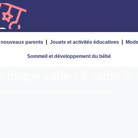
s nouveaux parents
Jouets et activités éducatives
Mode
Sommeil et développement du bébé
 risque varie-t-il selon le
esse et radio : le risque varie-t-il selon le trimestre ?