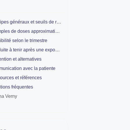
Principes généraux et seuils de référence
Exemples de doses approximatives et conduite à tenir
bilité selon le trimestre
Conduite à tenir après une exposition connue ou suspectée
ntion et alternatives
unication avec la patiente
ources et références
tions fréquentes
na Verny