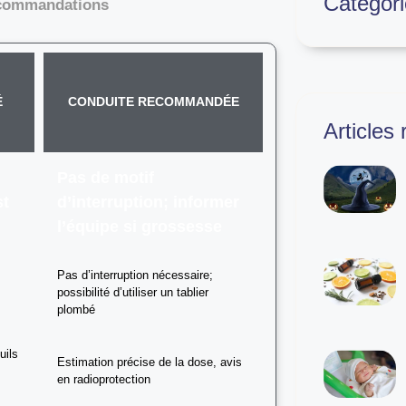
Catégori
recommandations
É
CONDUITE RECOMMANDÉE
Articles
Pas de motif
st
d’interruption; informer
l’équipe si grossesse
Pas d’interruption nécessaire;
possibilité d’utiliser un tablier
plombé
uils
Estimation précise de la dose, avis
e
en radioprotection