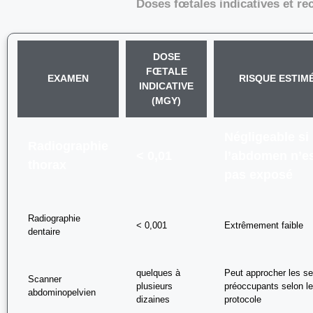
Doses fœtales indicatives et 
DOSE
FŒTALE
EXAMEN
RISQUE ESTIM
INDICATIVE
(MGY)
Négligeable si
Radiographie
< 0,01
l’abdomen n’e
thorax
pas exposé
Radiographie
< 0,001
Extrêmement faible
dentaire
quelques à
Peut approcher les se
Scanner
plusieurs
préoccupants selon l
abdominopelvien
dizaines
protocole