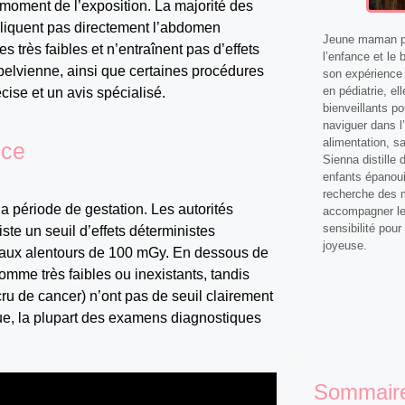
moment de l’exposition. La majorité des
pliquent pas directement l’abdomen
Jeune maman pa
s très faibles et n’entraînent pas d’effets
l’enfance et le 
elvienne, ainsi que certaines procédures
son expérience 
en pédiatrie, el
ise et un avis spécialisé.
bienveillants p
naviguer dans l’
alimentation, s
nce
Sienna distille
enfants épanoui
recherche des m
la période de gestation. Les autorités
accompagner les
sensibilité pour
ste un seuil d’effets déterministes
joyeuse.
f) aux alentours de 100 mGy. En dessous de
omme très faibles ou inexistants, tandis
ru de cancer) n’ont pas de seuil clairement
ue, la plupart des examens diagnostiques
Sommair