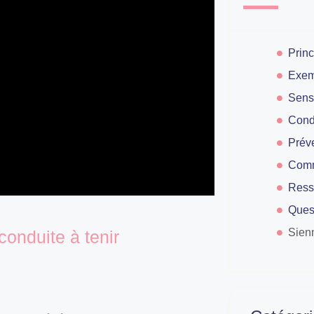
Sensi
Préve
Comm
Ress
Ques
Sien
onduite à tenir