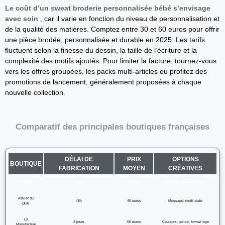
Le coût d’un sweat broderie personnalisée bébé s’envisage
avec soin
, car il varie en fonction du niveau de personnalisation et
de la qualité des matières. Comptez entre 30 et 60 euros pour offrir
une pièce brodée, personnalisée et durable en 2025. Les tarifs
fluctuent selon la finesse du dessin, la taille de l’écriture et la
complexité des motifs ajoutés. Pour limiter la facture, tournez-vous
vers les offres groupées, les packs multi-articles ou profitez des
promotions de lancement, généralement proposées à chaque
nouvelle collection.
Comparatif des principales boutiques françaises
DÉLAI DE
PRIX
OPTIONS
BOUTIQUE
FABRICATION
MOYEN
CRÉATIVES
L’Enfantin
5 jours
45 euros
Écusson, prénom, animal
Atelier du
48h
40 euros
Message, motif, date
Quai
La
3 jours
50 euros
Couleurs, police, format logo
Manufacture