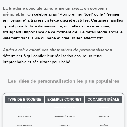
La broderie spéciale transforme un sweat en souvenir
mémorable
. On célèbre ainsi “Mon premier Noël” ou le “Premier
anniversaire” à travers un texte discret et stylisé. Certaines familles
optent pour la date de naissance, ou celle d’une cérémonie,
soulignant l’importance de ce moment clé. Ce détail brodé ancre le
vêtement dans la vie du bébé et crée un lien affectif fort.
Après avoir exploré ces alternatives de personnalisation
,
déterminer à qui confier leur réalisation assure un rendu
irréprochable et sécurisant pour bébé.
Les idées de personnalisation les plus populaires
TYPE DE BRODERIE
EXEMPLE CONCRET
OCCASION IDÉALE
Prénom seul
Léo brodé en bleu ciel
Naissance
Animal mignon
Ourson brodé + initiale
Anniversaire
Message tendre
Petit miracle
Baptême