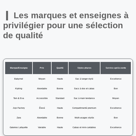
Les marques et enseignes à
privilégier pour une sélection
de qualité
Marque/Enseigne
Prix
Qualité
Styles phares
Service après-vente
Babymel
Moyen
Haute
Sac à langer stylé
Excellence
Kipling
Abordable
Bonne
Sacs à dos et cabas
Bon
Tom & Eva
Accessible
Standard
Sac à main tendance
Moyen
Jojo Factory
Élevé
Haute
Compartimenté premium
Excellence
Zara
Abordable
Bonne
Multi-usages stylés
Bon
Galeries Lafayette
Variable
Haute
Cabas et mini-cartables
Excellence