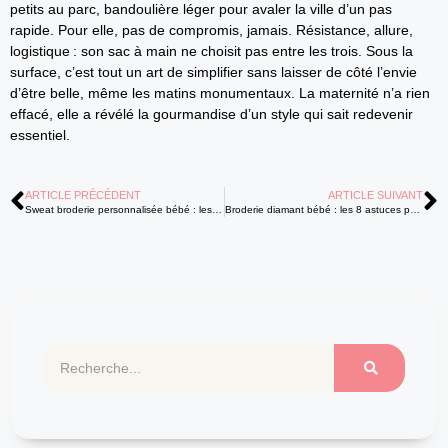
petits au parc, bandoulière léger pour avaler la ville d’un pas
rapide. Pour elle, pas de compromis, jamais. Résistance, allure,
logistique : son sac à main ne choisit pas entre les trois. Sous la
surface, c’est tout un art de simplifier sans laisser de côté l’envie
d’être belle, même les matins monumentaux. La maternité n’a rien
effacé, elle a révélé la gourmandise d’un style qui sait redevenir
essentiel.
ARTICLE PRÉCÉDENT
ARTICLE SUIVANT
Sweat broderie personnalisée bébé : les 7 idées adorables à offrir
Broderie diamant bébé : les 8 astuces pour des créations ludiques et faciles