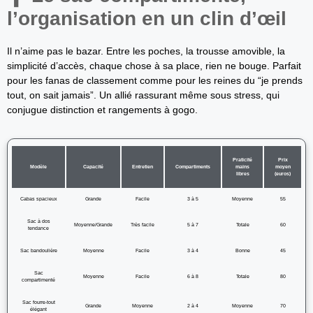
l’organisation en un clin d’œil
Il n’aime pas le bazar. Entre les poches, la trousse amovible, la
simplicité d’accès, chaque chose à sa place, rien ne bouge. Parfait
pour les fanas de classement comme pour les reines du “je prends
tout, on sait jamais”. Un allié rassurant même sous stress, qui
conjugue distinction et rangements à gogo.
Praticité
Prix
Modèle
Capacité
Entretien
Compartiments
mains
moyen
libres
(euros)
Cabas spacieux
Grande
Facile
3 à 5
Moyenne
55
Sac à dos
Moyenne/Grande
Très facile
5 à 7
Totale
60
tendance
Sac bandoulière
Moyenne
Facile
3 à 4
Bonne
45
Sac
Moyenne
Facile
6 à 8
Totale
80
compartimenté
Sac fourre-tout
Grande
Moyenne
2 à 4
Moyenne
70
élégant