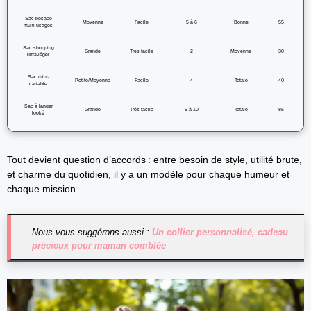
Sac besace
Moyenne
Facile
5 à 6
Bonne
55
multi-usages
Sac shopping
Grande
Très facile
2
Moyenne
30
ultra-léger
Sac mini-
Petite/Moyenne
Facile
4
Totale
40
cartable
Sac à langer
Grande
Très facile
6 à 10
Totale
85
looké
Tout devient question d’accords : entre besoin de style, utilité brute,
et charme du quotidien, il y a un modèle pour chaque humeur et
chaque mission.
Nous vous suggérons aussi :
Un collier personnalisé, cadeau
précieux pour maman comblée