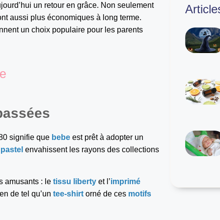
ujourd’hui un retour en grâce. Non seulement
Articl
ont aussi plus économiques à long terme.
nnent un choix populaire pour les parents
ue
 passées
80 signifie que
bebe
est prêt à adopter un
 pastel
envahissent les rayons des collections
us amusants : le
tissu liberty
et l’
imprimé
ien de tel qu’un
tee-shirt
orné de ces
motifs