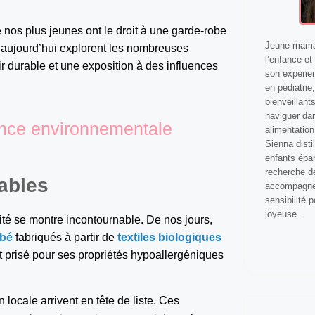
 nos plus jeunes ont le droit à une garde-robe
Jeune maman
’aujourd’hui explorent les nombreuses
l’enfance et 
ir durable et une exposition à des influences
son expérie
en pédiatrie
bienveillant
naviguer dan
ence environnementale
alimentatio
Sienna disti
enfants épan
recherche de
ables
accompagner 
sensibilité p
joyeuse.
ité se montre incontournable. De nos jours,
ébé
fabriqués à partir de
textiles biologiques
nt prisé pour ses propriétés hypoallergéniques
 locale arrivent en tête de liste. Ces