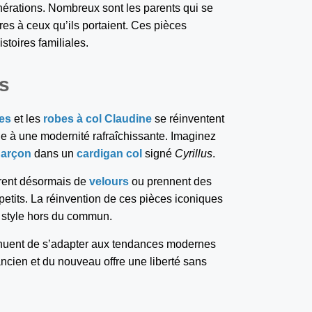
érations. Nombreux sont les parents qui se
ires à ceux qu’ils portaient. Ces pièces
stoires familiales.
s
es
et les
robes à col Claudine
se réinventent
ie à une modernité rafraîchissante. Imaginez
garçon
dans un
cardigan col
signé
Cyrillus
.
arent désormais de
velours
ou prennent des
petits. La réinvention de ces pièces iconiques
 style hors du commun.
tinuent de s’adapter aux tendances modernes
’ancien et du nouveau offre une liberté sans