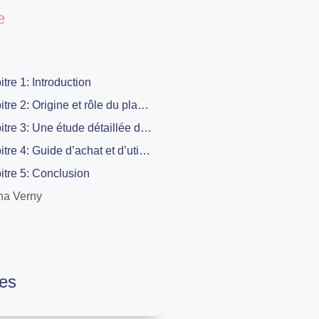
e
tre 1: Introduction
Chapitre 2: Origine et rôle du plan incliné
Chapitre 3: Une étude détaillée des bénéfices du plan incliné bébé
Chapitre 4: Guide d’achat et d’utilisation pour un plan incliné pour bébé
tre 5: Conclusion
na Verny
es