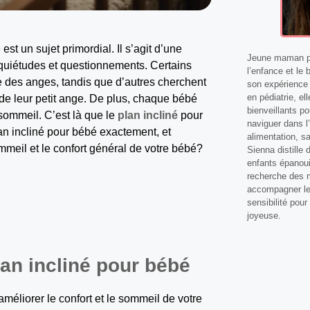
t un sujet primordial. Il s’agit d’une
Jeune maman pa
uiétudes et questionnements. Certains
l’enfance et le 
 des anges, tandis que d’autres cherchent
son expérience 
en pédiatrie, el
e leur petit ange. De plus, chaque bébé
bienveillants p
 sommeil. C’est là que le
plan incliné
pour
naviguer dans l’
lan incliné pour bébé exactement, et
alimentation, s
meil et le confort général de votre bébé?
Sienna distille
enfants épanoui
recherche des m
accompagner les
sensibilité pour
joyeuse.
an incliné pour bébé
améliorer le confort et le sommeil de votre