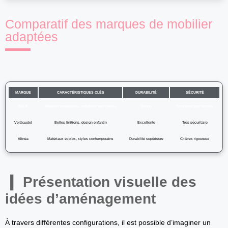
Comparatif des marques de mobilier
adaptées
MARQUE
CARACTÉRISTIQUES CLÉS
DURABILITÉ
SÉCURITÉ
IKEA
Meubles modulables, solutions peu chères
Bonne
Conforme aux normes
Vertbaudet
Belles finitions, design enfantin
Excellente
Très sécuritaire
Alinéa
Matériaux écolos, styles contemporains
Durabilité supérieure
Critères rigoureux
Présentation visuelle des
idées d’aménagement
À travers différentes configurations, il est possible d’imaginer un