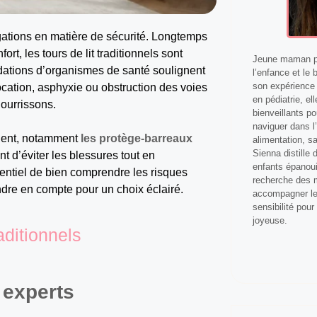
ations en matière de sécurité. Longtemps
rt, les tours de lit traditionnels sont
Jeune maman pa
dations d’organismes de santé soulignent
l’enfance et le 
son expérience 
focation, asphyxie ou obstruction des voies
en pédiatrie, el
nourrissons.
bienveillants p
naviguer dans l’
rgent, notamment
les protège-barreaux
alimentation, s
Sienna distille
d’éviter les blessures tout en
enfants épanoui
ssentiel de bien comprendre les risques
recherche des m
ndre en compte pour un choix éclairé.
accompagner les
sensibilité pour
joyeuse.
aditionnels
 experts