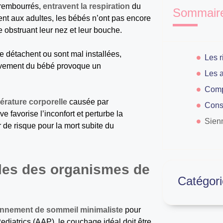
 rembourrés,
entravent la respiration
du
Sommair
ent aux adultes, les bébés n’ont pas encore
 obstruant leur nez et leur bouche.
se détachent ou sont mal installées,
vement du bébé provoque un
pérature corporelle
causée par
e favorise l’inconfort et perturbe la
Sien
 de risque pour la mort subite du
les des organismes de
Catégori
onnement de sommeil minimaliste
pour
ediatrics (AAP), le couchage idéal doit être