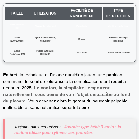
FACILITÉ DE
TYPE
TAILLE
UTILISATION
RANGEMENT
D’ENTRETIEN
Petit (80×100
Photos de bébé seul
Excellente
Machine, cycle doux
cm)
Moyen
Ajout d’accessoires,
Machine, séchage
Bonne
(100×120 cm)
frère/sœur
classique
Grand
Photos familiales,
Moyenne
Lavage main conseillé
(>120×150 cm)
décoration
En bref, la technique et l’usage quotidien jouent une partition
commune, le seuil de tolérance à la complication étant réduit à
néant en 2025.
Le confort, la simplicité l’emportent
naturellement, sous peine de voir l’objet disparaître au fond
du placard
. Vous devenez alors le garant du souvenir palpable,
inaltérable et sans nul artifice superfétatoire.
Toujours dans cet univers :
Journée type bébé 3 mois : la
routine idéale pour rythmer ses journées