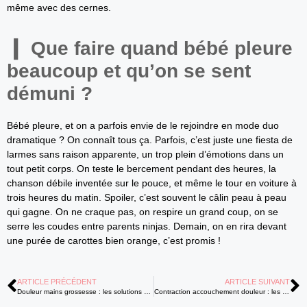
même avec des cernes.
Que faire quand bébé pleure
beaucoup et qu’on se sent
démuni ?
Bébé pleure, et on a parfois envie de le rejoindre en mode duo
dramatique ? On connaît tous ça. Parfois, c’est juste une fiesta de
larmes sans raison apparente, un trop plein d’émotions dans un
tout petit corps. On teste le bercement pendant des heures, la
chanson débile inventée sur le pouce, et même le tour en voiture à
trois heures du matin. Spoiler, c’est souvent le câlin peau à peau
qui gagne. On ne craque pas, on respire un grand coup, on se
serre les coudes entre parents ninjas. Demain, on en rira devant
une purée de carottes bien orange, c’est promis !
ARTICLE PRÉCÉDENT
ARTICLE SUIVANT
Douleur mains grossesse : les solutions naturelles pour calmer vos fourmillements
Contraction accouchement douleur : les signes indiquent-ils le début du travail ?