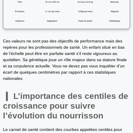
Fille
76 cm à 83 cm
9,5 kg à 11,8 kg
Mensuel
Évolution
+1 cm par mois
+200g par mois
Régulier
Vigilance
Stagnation
Perte de poids
Pédiatrique
Ces valeurs ne sont pas des objectifs de performance mais des
repères pour les professionnels de santé. Un enfant situé en bas
de l’échelle peut être en parfaite santé s’il reste vigoureux au
quotidien. Sa génétique joue un rôle majeur dans sa stature finale
et sa corpulence actuelle. Vous ne devez pas vous inquiéter d’un
écart de quelques centimètres par rapport à ces statistiques
nationales.
L’importance des centiles de
croissance pour suivre
l’évolution du nourrisson
Le carnet de santé contient des courbes appelées centiles pour