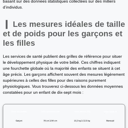
basant sur des données statistiques collectées sur des milliers
d’individus.
Les mesures idéales de taille
et de poids pour les garçons et
les filles
Les services de santé publient des grilles de référence pour situer
le développement physique de votre bébé. Ces chiffres indiquent
une fourchette globale où la majorité des enfants se situent à cet
âge précis. Les garçons affichent souvent des mesures légèrement
supérieures à celles des filles pour des raisons purement
physiologiques. Vous trouverez ci-dessous les données moyennes
constatées pour un enfant de dix-sept mois :
Sexe de l enfant
Taille moyenne (cm)
Poids moyen (kg)
Suivi médical
Garçon
78 cm à 84 cm
10,2 kg à 12,5 kg
Mensuel