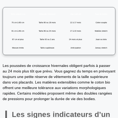
Taille enfant (cm)
Étiquette vêtement
Âge indicatif
Type de textile
75 cm à 80 cm
Taille 80 ou 18 mois
12 à 17 mois
Coton souple
81 cm à 86 cm
Taille 86 ou 24 mois
17 à 22 mois
Matière stretch
87 cm et plus
Taille 92 ou 2 ans
24 mois et plus
Jean ou toile
Mesure limite
Taille supérieure
Anticipation
Jersey stretch
Les poussées de croissance hivernales obligent parfois à passer
au 24 mois plus tôt que prévu. Vous gagnez du temps en prévoyant
toujours une petite réserve de vêtements de la taille supérieure
dans vos placards. Les matières extensibles comme le coton bio
offrent une meilleure tolérance aux variations morphologiques
rapides. Certains modèles proposent même des doubles rangées
de pressions pour prolonger la durée de vie des bodies.
Les signes indicateurs d’un