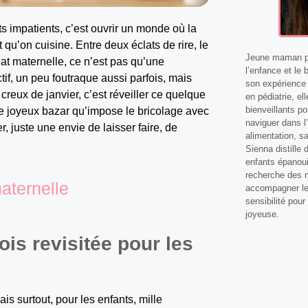
ts impatients, c’est ouvrir un monde où la
 qu’on cuisine. Entre deux éclats de rire, le
Jeune maman pa
olat maternelle, ce n’est pas qu’une
l’enfance et le 
tif, un peu foutraque aussi parfois, mais
son expérience 
u creux de janvier, c’est réveiller ce quelque
en pédiatrie, el
bienveillants p
le joyeux bazar qu’impose le bricolage avec
naviguer dans l’
r, juste une envie de laisser faire, de
alimentation, s
Sienna distille
enfants épanoui
recherche des m
aternelle
accompagner les
sensibilité pour
joyeuse.
rois revisitée pour les
ais surtout, pour les enfants, mille