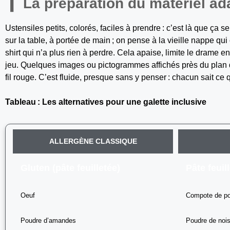
La préparation du matériel ad
Ustensiles petits, colorés, faciles à prendre : c’est là que ça s
sur la table, à portée de main ; on pense à la vieille nappe qui 
shirt qui n’a plus rien à perdre. Cela apaise, limite le drame en
jeu. Quelques images ou pictogrammes affichés près du plan de
fil rouge. C’est fluide, presque sans y penser : chacun sait ce qu’
Tableau : Les alternatives pour une galette inclusive
ALLERGÈNE CLASSIQUE
Gluten (pâte feuilletée)
Pâte feuil
Oeuf
Compote de po
Poudre d’amandes
Poudre de nois