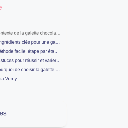
e
Le contexte de la galette chocolat en maternelle
Les ingrédients clés pour une galette chocolat adaptée aux enfants
La méthode facile, étape par étape, pour cuisiner avec les tout-petits
Les astuces pour réussir et varier la galette chocolat en maternelle
Le pourquoi de choisir la galette chocolat maternelle, vu par le parent curieux ou l’éducateur attentif
na Verny
es