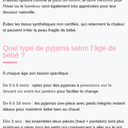
D’autres options comme la
gaze de coton
, la
laine mérinos
pour
l’hiver ou le
bambou
sont également très appréciées pour leur
douceur naturelle.
Évitez les tissus synthétiques non certifiés, qui retiennent la chaleur
et peuvent irriter la peau fragile de bébé.
Quel type de pyjama selon l’âge de
bébé ?
À chaque âge son besoin spécifique :
De 0 à 6 mois
: optez pour des pyjamas à
pressions sur le
devant ou entre les jambes
pour faciliter le change.
De 6 à 18 mois
: les pyjamas une-pièce avec pieds intégrés restent
idéaux pour maintenir bébé bien au chaud.
Dès 2 ans
: les ensembles deux pièces (haut + pantalon) sont plus
pratiques à gérer pour les petits qui commencent à aller sur le pot.