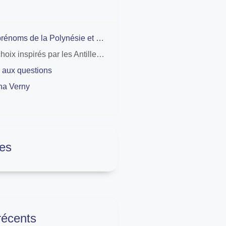
Les prénoms de la Polynésie et de Hawaï apportent une touche de soleil à votre enfant
Les choix inspirés par les Antilles et l ocean Indien offrent une belle originalité
 aux questions
na Verny
es
 récents