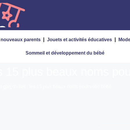
s nouveaux parents
Jouets et activités éducatives
Mode
Sommeil et développement du bébé
es 15 plus beaux noms pou
 garçon îles : les 15 plus beaux noms pour votre bébé