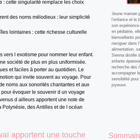
 : cette singularité remplace les choix
Jeune maman pa
rent des noms mélodieux : leur simplicité
l’enfance et le 
son expérience 
en pédiatrie, el
îles lointaines : cette richesse culturelle
bienveillants p
naviguer dans l’
alimentation, s
s vers l exotisme pour nommer leur enfant.
Sienna distille
enfants épanoui
ne société de plus en plus uniformisée.
recherche des m
es et faciles à porter au quotidien. Le
accompagner les
otion qui invite souvent au voyage. Pour
sensibilité pour
re de noms aux sonorités chantantes et aux
joyeuse.
it pour évoquer le souvenir d un voyage
venus d ailleurs apportent une note de
a Polynésie, des Antilles et de l océan
waï apportent une touche
Sommair