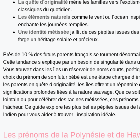
La quête d’originalité
mène les familles vers l’exotisme
classiques du quotidien.
Les éléments naturels
comme le vent ou l’océan inspi
enchante les journées remplies.
Une identité métissée
jaillit de ces pépites issues des 
forge un héritage solaire et précieux.
Près de 10 % des futurs parents français se tournent désormai
Cette tendance s explique par un besoin de singularité dans u
Vous trouvez dans les îles un réservoir de noms courts, poétiqu
choix du prénom de son futur bébé est une étape chargée d ém
les parents en quête d originalité, les îles offrent un répertoi
significations profondes liées à la nature sauvage. Que ce so
lointain ou pour célébrer des racines métissées, ces prénoms 
fraîcheur. Ce guide explore les plus belles pépites issues de l
Indien pour vous aider à trouver l inspiration idéale.
Les prénoms de la Polynésie et de Ha