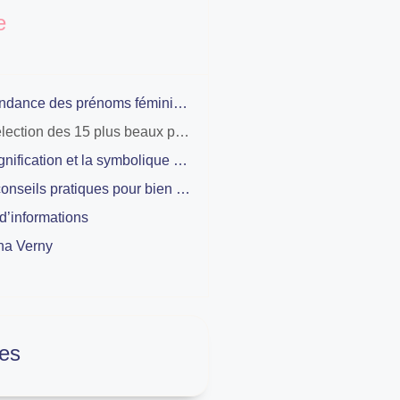
e
La tendance des prénoms féminins inspirés de pierres précieuses
La sélection des 15 plus beaux prénoms de filles inspirés de pierres précieuses
La signification et la symbolique des principaux prénoms pierres précieuses
Les conseils pratiques pour bien choisir un prénom gemme pour sa fille
d’informations
na Verny
es