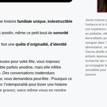
Jeune maman pa
e histoire
familiale unique, indestructible
l’enfance et le 
son expérience 
est anodin, même ce petit bout de
sonorité
en pédiatrie, el
bienveillants p
naviguer dans l’
 fois une
quête d’originalité, d’identité
alimentation, s
Sienna distille
enfants épanoui
recherche des m
euses pour votre fille, vous imposez
accompagner les
e parfois anodine, mais elle infiltre
sensibilité pour
e.
Des conversations inattendues
joyeuse.
our, vous demandera peut-être : Pourquoi ce
l’intemporalité pour tisser une histoire
us gravez, sans même vous en rendre