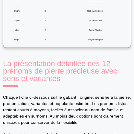
jade
1
facile / facile
ambre
2
facile / médiocre
saphir
2
facile / facile
ruby
2
facile / facile
béryl
2
moyen / moyen
La présentation détaillée des 12
prénoms de pierre précieuse avec
sens et variantes
Chaque fiche ci-dessous suit le gabarit : origine, sens lié à la pierre,
prononciation, variantes et popularité estimée. Les prénoms listés
restent courts à moyens, faciles à associer au nom de famille et
adaptables en surnoms. Au moins deux options sont clairement
unisexes pour conserver de la flexibilité.