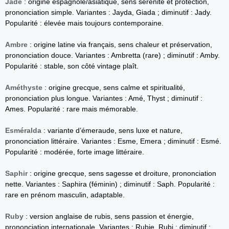
Jade
: origine espagnole/asiatique, sens sérénité et protection,
prononciation simple. Variantes : Jayda, Giada ; diminutif : Jady.
Popularité : élevée mais toujours contemporaine.
Ambre
: origine latine via français, sens chaleur et préservation,
prononciation douce. Variantes : Ambretta (rare) ; diminutif : Amby.
Popularité : stable, son côté vintage plaît.
Améthyste
: origine grecque, sens calme et spiritualité,
prononciation plus longue. Variantes : Amé, Thyst ; diminutif :
Ames. Popularité : rare mais mémorable.
Esméralda
: variante d’émeraude, sens luxe et nature,
prononciation littéraire. Variantes : Esme, Emera ; diminutif : Esmé.
Popularité : modérée, forte image littéraire.
Saphir
: origine grecque, sens sagesse et droiture, prononciation
nette. Variantes : Saphira (féminin) ; diminutif : Saph. Popularité :
rare en prénom masculin, adaptable.
Ruby
: version anglaise de rubis, sens passion et énergie,
prononciation internationale. Variantes : Rubie, Rubi ; diminutif :