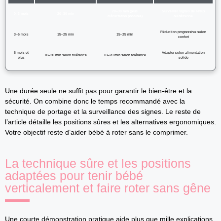
20–30 min (plus
Surveiller signes de reflux
0–3 mois
20–30 min
d’éructation possible)
ou détresse
Réduction progressive selon
3–6 mois
15–25 min
15–25 min
confort
6 mois et
Adapter selon alimentation
10–20 min selon tolérance
10–20 min selon tolérance
plus
solide
Une durée seule ne suffit pas pour garantir le bien-être et la
sécurité. On combine donc le temps recommandé avec la
technique de portage et la surveillance des signes. Le reste de
l’article détaille les positions sûres et les alternatives ergonomiques.
Votre objectif reste d’aider bébé à roter sans le comprimer.
La technique sûre et les positions
adaptées pour tenir bébé
verticalement et faire roter sans gêne
Une courte démonstration pratique aide plus que mille explications.