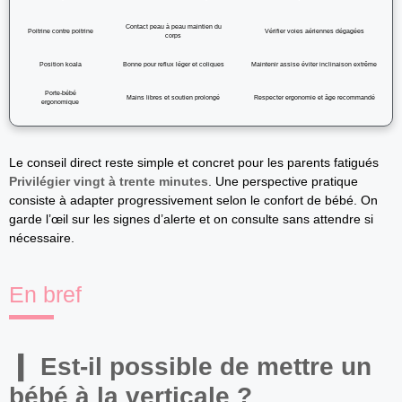
Contact peau à peau maintien du
Poitrine contre poitrine
Vérifier voies aériennes dégagées
corps
Position koala
Bonne pour reflux léger et coliques
Maintenir assise éviter inclinaison extrême
Porte-bébé
Mains libres et soutien prolongé
Respecter ergonomie et âge recommandé
ergonomique
Le conseil direct reste simple et concret pour les parents fatigués
Privilégier vingt à trente minutes
. Une perspective pratique
consiste à adapter progressivement selon le confort de bébé. On
garde l’œil sur les signes d’alerte et on consulte sans attendre si
nécessaire.
En bref
Est-il possible de mettre un
bébé à la verticale ?