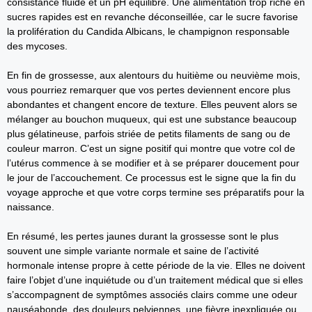
consistance fluide et un pH équilibré. Une alimentation trop riche en
sucres rapides est en revanche déconseillée, car le sucre favorise
la prolifération du Candida Albicans, le champignon responsable
des mycoses.
En fin de grossesse, aux alentours du huitième ou neuvième mois,
vous pourriez remarquer que vos pertes deviennent encore plus
abondantes et changent encore de texture. Elles peuvent alors se
mélanger au bouchon muqueux, qui est une substance beaucoup
plus gélatineuse, parfois striée de petits filaments de sang ou de
couleur marron. C’est un signe positif qui montre que votre col de
l’utérus commence à se modifier et à se préparer doucement pour
le jour de l’accouchement. Ce processus est le signe que la fin du
voyage approche et que votre corps termine ses préparatifs pour la
naissance.
En résumé, les pertes jaunes durant la grossesse sont le plus
souvent une simple variante normale et saine de l’activité
hormonale intense propre à cette période de la vie. Elles ne doivent
faire l’objet d’une inquiétude ou d’un traitement médical que si elles
s’accompagnent de symptômes associés clairs comme une odeur
nauséabonde, des douleurs pelviennes, une fièvre inexpliquée ou