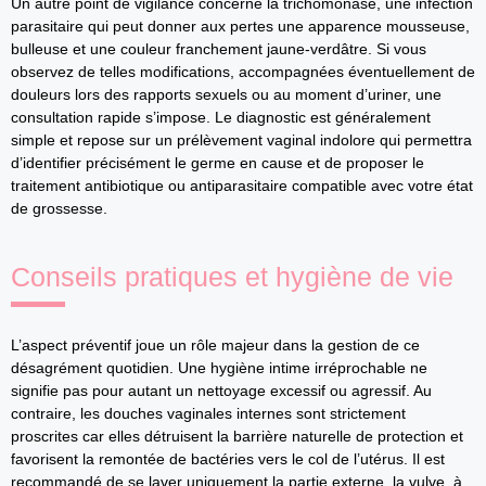
Un autre point de vigilance concerne la trichomonase, une infection
parasitaire qui peut donner aux pertes une apparence mousseuse,
bulleuse et une couleur franchement jaune-verdâtre. Si vous
observez de telles modifications, accompagnées éventuellement de
douleurs lors des rapports sexuels ou au moment d’uriner, une
consultation rapide s’impose. Le diagnostic est généralement
simple et repose sur un prélèvement vaginal indolore qui permettra
d’identifier précisément le germe en cause et de proposer le
traitement antibiotique ou antiparasitaire compatible avec votre état
de grossesse.
Conseils pratiques et hygiène de vie
L’aspect préventif joue un rôle majeur dans la gestion de ce
désagrément quotidien. Une hygiène intime irréprochable ne
signifie pas pour autant un nettoyage excessif ou agressif. Au
contraire, les douches vaginales internes sont strictement
proscrites car elles détruisent la barrière naturelle de protection et
favorisent la remontée de bactéries vers le col de l’utérus. Il est
recommandé de se laver uniquement la partie externe, la vulve, à