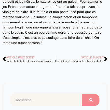
du petit et les nôtres, le naturel revient au galop ! Pour calmer le
jeu là,bas, une astuce de grand,mère qui a fait ses preuves, le
vinaigre de cidre. Il le faut bio et non pasteurisé pour que ça
marche vraiment. On imbibe un simple coton et on tamponne
doucement la zone, ou alors on tente le mode ninja avec un
tampon hygiénique imprégné à laisser poser une heure ou deux
dans le vagin. C’est un peu comme gérer une poussée dentaire,
c’est simple, c’est brut et ça soulage sans faire de chichis ! On
reste une super,héroïne !
ARTICLE PRÉCÉDENT
ARTICLE SUIVANT
Tapis photo bébé : les plus beaux modèles pour immortaliser chaque mois
Enceinte mal côté gauche : l’origine de la douleur est-elle normale ?