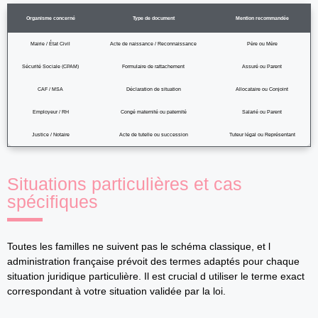
Organisme concerné
Type de document
Mention recommandée
Mairie / État Civil
Acte de naissance / Reconnaissance
Père ou Mère
Sécurité Sociale (CPAM)
Formulaire de rattachement
Assuré ou Parent
CAF / MSA
Déclaration de situation
Allocataire ou Conjoint
Employeur / RH
Congé maternité ou paternité
Salarié ou Parent
Justice / Notaire
Acte de tutelle ou succession
Tuteur légal ou Représentant
Situations particulières et cas
spécifiques
Toutes les familles ne suivent pas le schéma classique, et l
administration française prévoit des termes adaptés pour chaque
situation juridique particulière. Il est crucial d utiliser le terme exact
correspondant à votre situation validée par la loi.