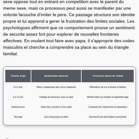
sexe oppose tout en entrant en competition avec le parent du
meme sexe, mais ce processus peut aussi se manifester par une
volonte farouche d’imiter le pere. Ce passage structure son identite
propre et lui apprend a gerer la frustration des limites sociales. Les
psychologues affirment que ce comportement prouve un sentiment
de securite assez fort pour explorer de nouvelles frontieres
affectives. En voulant tout faire avec papa, il s’approprie des codes
masculins et cherche a comprendre sa place au sein du triangle
familial.
Tranche d’age
Manifestation observee
Processus interne de l’enfant
2 a 5 ans
Refus categorique des soins maternels
Affirmation de soi et phase d’Oedipe
6 a 11 ans
Partage de passions avec le pere
Identification au modele et apprentissage
Adolescence
Rejet des conseils et du cadre
Conquete de l’autonomie et separation
Tout age
Jeux physiques et defis
Recherche de stimulation sensorielle