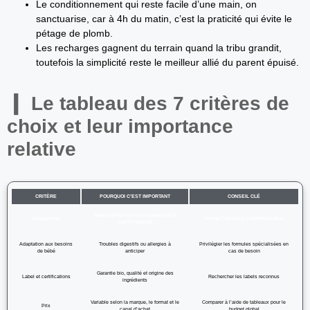
Le conditionnement qui reste facile d’une main, on
sanctuarise, car à 4h du matin, c’est la praticité qui évite le
pétage de plomb.
Les recharges gagnent du terrain quand la tribu grandit,
toutefois la simplicité reste le meilleur allié du parent épuisé.
Le tableau des 7 critères de
choix et leur importance
relative
CRITÈRE
POURQUOI C’EST IMPORTANT
CONSEIL CLÉ
Impact direct sur la croissance et le
Composition
Vérifier l’absence d’additifs inutiles
confort digestif
Adaptation aux besoins
Troubles digestifs ou allergies à
Privilégier les formules spécialisées en
de bébé
anticiper
cas de besoin
Garantie bio, qualité et origine des
Label et certifications
Rechercher les labels reconnus
ingrédients
Variable selon la marque, le format et le
Comparer à l’aide de tableaux pour le
Prix
canal d’achat
budget global