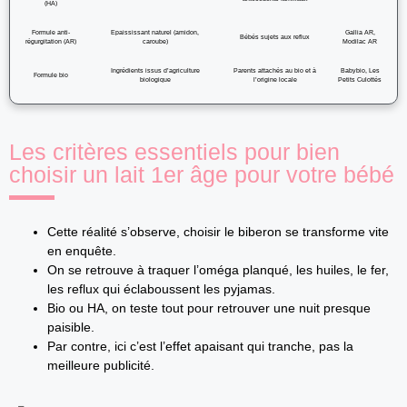
(HA)
Formule anti-
Epaississant naturel (amidon,
Gallia AR,
Bébés sujets aux reflux
régurgitation (AR)
caroube)
Modilac AR
Ingrédients issus d’agriculture
Parents attachés au bio et à
Babybio, Les
Formule bio
biologique
l’origine locale
Petits Culottés
Les critères essentiels pour bien
choisir un lait 1er âge pour votre bébé
Cette réalité s’observe, choisir le biberon se transforme vite
en enquête.
On se retrouve à traquer l’oméga planqué, les huiles, le fer,
les reflux qui éclaboussent les pyjamas.
Bio ou HA, on teste tout pour retrouver une nuit presque
paisible.
Par contre, ici c’est l’effet apaisant qui tranche, pas la
meilleure publicité.