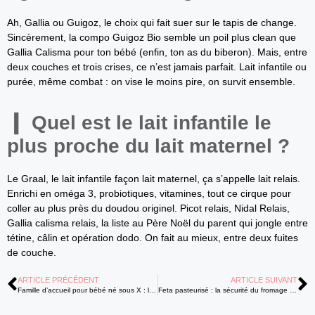
Ah, Gallia ou Guigoz, le choix qui fait suer sur le tapis de change.
Sincèrement, la compo Guigoz Bio semble un poil plus clean que
Gallia Calisma pour ton bébé (enfin, ton as du biberon). Mais, entre
deux couches et trois crises, ce n’est jamais parfait. Lait infantile ou
purée, même combat : on vise le moins pire, on survit ensemble.
Quel est le lait infantile le
plus proche du lait maternel ?
Le Graal, le lait infantile façon lait maternel, ça s’appelle lait relais.
Enrichi en oméga 3, probiotiques, vitamines, tout ce cirque pour
coller au plus près du doudou originel. Picot relais, Nidal Relais,
Gallia calisma relais, la liste au Père Noël du parent qui jongle entre
tétine, câlin et opération dodo. On fait au mieux, entre deux fuites
de couche.
ARTICLE PRÉCÉDENT
ARTICLE SUIVANT
Famille d’accueil pour bébé né sous X : la méthode officielle étape par étape
Feta pasteurisé : la sécurité du fromage pendant la grossesse