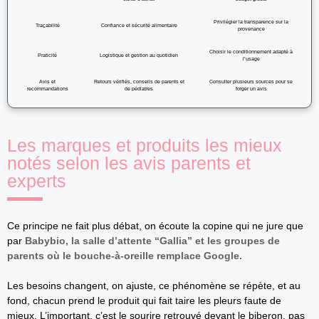
Privilégier la transparence sur la
Traçabilité
Confiance et sécurité alimentaire
provenance
Choisir le conditionnement adapté à
Praticité
Logistique et gestion au quotidien
l’usage
Avis et
Retours vérifiés, conseils de parents et
Consulter plusieurs sources pour se
recommandations
de pédiatres
forger un avis
Les marques et produits les mieux
notés selon les avis parents et
experts
Ce principe ne fait plus débat, on écoute la copine qui ne jure que
par
Babybio, la salle d’attente “Gallia” et les groupes de
parents où le bouche-à-oreille remplace Google.
Les besoins changent, on ajuste, ce phénomène se répète, et au
fond, chacun prend le produit qui fait taire les pleurs faute de
mieux. L’important, c’est le sourire retrouvé devant le biberon, pas