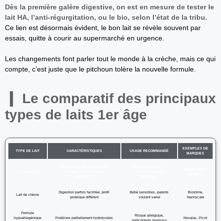
Dès la première galère digestive, on est en mesure de tester le
lait HA, l’anti-régurgitation, ou le bio, selon l’état de la tribu.
Ce lien est désormais évident, le bon lait se révèle souvent par
essais, quitte à courir au supermarché en urgence.
Les changements font parler tout le monde à la crèche, mais ce qui
compte, c’est juste que le pitchoun tolère la nouvelle formule.
Le comparatif des principaux
types de laits 1er âge
EXEMPLES DE
TYPE DE LAIT
CARACTÉRISTIQUES
USAGE RECOMMANDÉ
MARQUES
Le plus courant, enrichi pour
Bébé sans allergie ou
Guigoz, Gallia,
Lait de vache
répondre aux besoins des
problème digestif
Modilac
nourrissons
particulier
Digestion parfois facilitée, profil
Bébé sensibles, parents
Biostime,
Lait de chèvre
protéique différent
voulant varier
Nannycare
Formule
Risque allergique,
hypoallergénique
Protéines partiellement hydrolysées
Novalac, Picot
antécédents familiaux