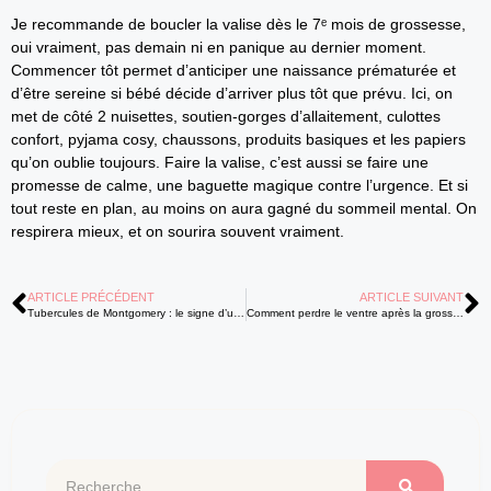
Je recommande de boucler la valise dès le 7ᵉ mois de grossesse,
oui vraiment, pas demain ni en panique au dernier moment.
Commencer tôt permet d’anticiper une naissance prématurée et
d’être sereine si bébé décide d’arriver plus tôt que prévu. Ici, on
met de côté 2 nuisettes, soutien-gorges d’allaitement, culottes
confort, pyjama cosy, chaussons, produits basiques et les papiers
qu’on oublie toujours. Faire la valise, c’est aussi se faire une
promesse de calme, une baguette magique contre l’urgence. Et si
tout reste en plan, au moins on aura gagné du sommeil mental. On
respirera mieux, et on sourira souvent vraiment.
ARTICLE PRÉCÉDENT
ARTICLE SUIVANT
Tubercules de Montgomery : le signe d’une grossesse ou des règles ?
Comment perdre le ventre après la grossesse : le plan sûr et progressif ?