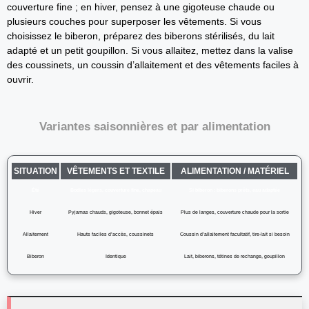
couverture fine ; en hiver, pensez à une gigoteuse chaude ou
plusieurs couches pour superposer les vêtements. Si vous
choisissez le biberon, préparez des biberons stérilisés, du lait
adapté et un petit goupillon. Si vous allaitez, mettez dans la valise
des coussinets, un coussin d’allaitement et des vêtements faciles à
ouvrir.
Variantes saisonnières et par alimentation
SITUATION
VÊTEMENTS ET TEXTILE
ALIMENTATION / MATÉRIEL
Été
Bodies légers, couverture fine, chapeau
Si biberon : biberons prêts, eau adaptée
Hiver
Pyjamas chauds, gigoteuse, bonnet épais
Plus de langes, couverture chaude pour la sortie
Allaitement
Hauts faciles d’accès, coussinets
Coussin d’allaitement facultatif, tire-lait si besoin
Biberon
Identique
Lait, biberons, tétines de rechange, goupillon