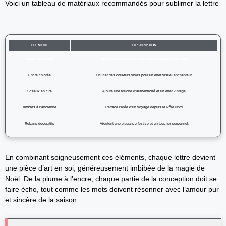
Voici un tableau de matériaux recommandés pour sublimer la lettre
:
ÉLÉMENT
DESCRIPTION
Papier parchemin
Apporte une texture et une allure élégante à la lettre.
Encre colorée
Utiliser des couleurs vives pour un effet visuel enchanteur.
Sceaux en cire
Ajoute une touche d’authenticité et un effet vintage.
Timbres à l’ancienne
Retrace l’idée d’un voyage depuis le Pôle Nord.
Rubans décoratifs
Ajoutent une élégance festive et un toucher personnel.
En combinant soigneusement ces éléments, chaque lettre devient
une pièce d’art en soi, généreusement imbibée de la magie de
Noël. De la plume à l’encre, chaque partie de la conception doit se
faire écho, tout comme les mots doivent résonner avec l’amour pur
et sincère de la saison.