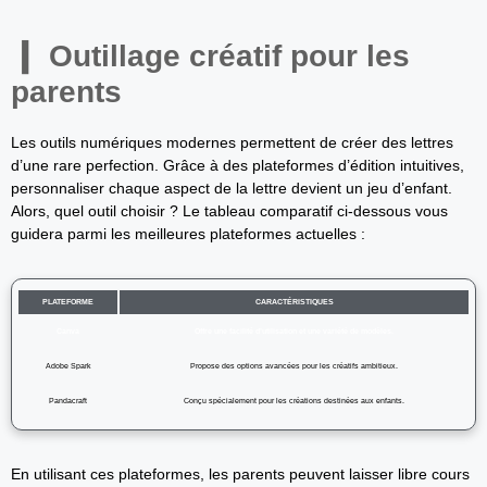
Outillage créatif pour les
parents
Les outils numériques modernes permettent de créer des lettres
d’une rare perfection. Grâce à des plateformes d’édition intuitives,
personnaliser chaque aspect de la lettre devient un jeu d’enfant.
Alors, quel outil choisir ? Le tableau comparatif ci-dessous vous
guidera parmi les meilleures plateformes actuelles :
PLATEFORME
CARACTÉRISTIQUES
Canva
Offre une facilité d’utilisation et une variété de modèles.
Adobe Spark
Propose des options avancées pour les créatifs ambitieux.
Pandacraft
Conçu spécialement pour les créations destinées aux enfants.
En utilisant ces plateformes, les parents peuvent laisser libre cours