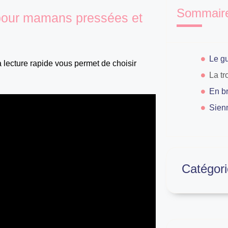
Sommair
 pour mamans pressées et
a lecture rapide vous permet de choisir
En br
Sien
Catégori