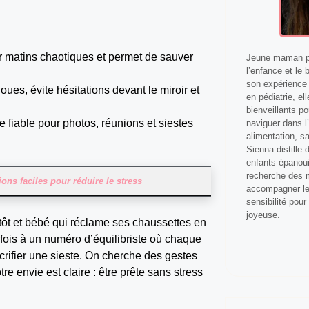
our matins chaotiques et permet de sauver
Jeune maman pa
l’enfance et le 
son expérience 
oues, évite hésitations devant le miroir et
en pédiatrie, el
bienveillants p
 fiable pour photos, réunions et siestes
naviguer dans l’
alimentation, s
Sienna distille
enfants épanoui
recherche des m
ions faciles pour réduire le stress
accompagner les
sensibilité pour
joyeuse.
 tôt et bébé qui réclame ses chaussettes en
fois à un numéro d’équilibriste où chaque
rifier une sieste. On cherche des gestes
e envie est claire : être prête sans stress