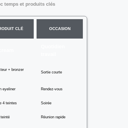
c temps et produits clés
RODUIT CLÉ
OCCASION
Quotidien
cream
travail
cteur + bronzer
Sortie courte
n eyeliner
Rendez-vous
e 4 teintes
Soirée
teinté
Réunion rapide