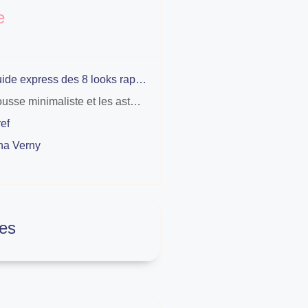
e
Le guide express des 8 looks rapides pour mamans pressées et manquant de temps
La trousse minimaliste et les astuces produits pour maquiller vite et bien au quotidien
ef
na Verny
es