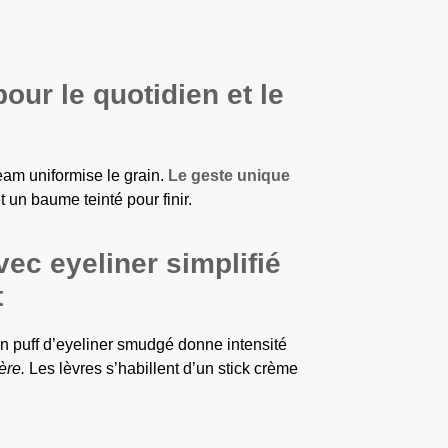
our le quotidien et le
ream uniformise le grain.
Le geste unique
un baume teinté pour finir.
ec eyeliner simplifié
t
Un puff d’eyeliner smudgé donne intensité
ère.
Les lèvres s’habillent d’un stick crème