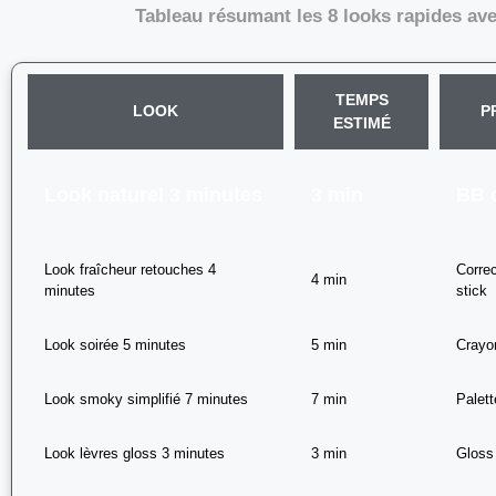
Tableau résumant les 8 looks rapides ave
TEMPS
LOOK
P
ESTIMÉ
Look naturel 3 minutes
3 min
BB 
Look fraîcheur retouches 4
Corre
4 min
minutes
stick
Look soirée 5 minutes
5 min
Crayo
Look smoky simplifié 7 minutes
7 min
Palett
Look lèvres gloss 3 minutes
3 min
Gloss 