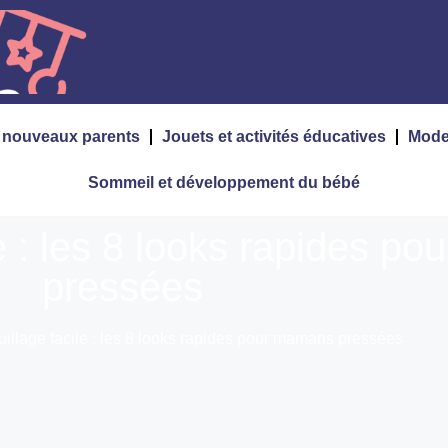
s nouveaux parents
Jouets et activités éducatives
Mode
Sommeil et développement du bébé
e : les 8 looks rapides p
pressées
illage facile : les 8 looks rapides pour mamans pressées