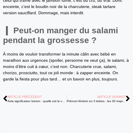
celui qui traîne avec le jambon fumé, c’est du cru, du vrai. Donc
enceinte, c’est le boudin noir de la charcuterie, steak tartare
version sauciflard. Dommage, mais interdit.
Peut-on manger du salami
pendant la grossesse ?
À moins de vouloir transformer la minute câlin avec bébé en
marathon aux urgences (spoiler, personne ne veut ça), le salami, à
moins d’être cuit à cœur, c’est non. Charcuterie crue, salami,
chorizo, prosciutto, tout ce joli monde : à zapper enceinte. On
garde la fiesta pour plus tard… et un bavoir en plus, toujours.
ARTICLE PRÉCÉDENT
ARTICLE SUIVANT
Aela signification breton : quelle est la véritable origine de ce prénom
Prénom féminin en 3 lettres : les 30 inspirations pour filles modernes