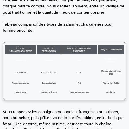
radicale.
Vous tenez les rênes, chaque fournée, chaque poêle,
chaque minute compte. Vous oscillez, souvent, entre un vestige de
goût traditionnel et la quiétude médicale contemporaine.
Tableau comparatif des types de salami et charcuteries pour
femme enceinte,
TYPE DE
MODE DE
AUTORISÉ POUR FEMME
RISQUES PRINCIPAUX
SALAMI/CHARCUTERIE
PRÉPARATION
ENCEINTE ?
Toxoplasmose,
Salami cru
Séchage
Non
listériose
Risque faible si bien
Salami cuit
Cuisson à cœur
Oui
cuit
Salami pasteurisé
Pasteurisation
Oui
Risque très faible
Salami fumé
Fumaison à froid
Non, sauf recuisson
Listériose
Vous respectez les consignes nationales, françaises ou suisses,
sans broncher, puisqu’il en va de la barrière ultime, celle du risque
fœtal. Une entorse, même minime, détricote toute la chaîne