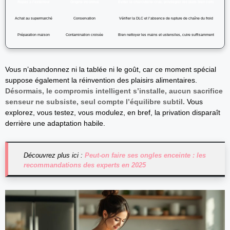
Repas à l’extérieur
Origine inconnue
Éviter la charcuterie crue, privilégier les plats bien cuits
Achat au supermarché
Conservation
Vérifier la DLC et l’absence de rupture de chaîne du froid
Préparation maison
Contamination croisée
Bien nettoyer les mains et ustensiles, cuire suffisamment
Vous n’abandonnez ni la tablée ni le goût, car ce moment spécial
suppose également la réinvention des plaisirs alimentaires.
Désormais, le compromis intelligent s’installe, aucun sacrifice
senseur ne subsiste, seul compte l’équilibre subtil.
Vous
explorez, vous testez, vous modulez, en bref, la privation disparaît
derrière une adaptation habile.
Découvrez plus ici :
Peut-on faire ses ongles enceinte : les
recommandations des experts en 2025