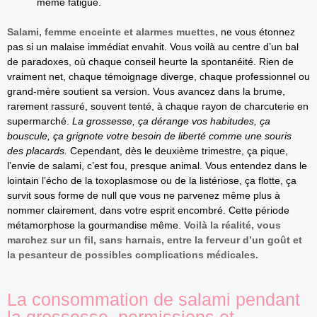
même fatigué.
Salami, femme enceinte et alarmes muettes,
ne vous étonnez
pas si un malaise immédiat envahit. Vous voilà au centre d’un bal
de paradoxes, où chaque conseil heurte la spontanéité. Rien de
vraiment net, chaque témoignage diverge, chaque professionnel ou
grand-mère soutient sa version. Vous avancez dans la brume,
rarement rassuré, souvent tenté, à chaque rayon de charcuterie en
supermarché.
La grossesse, ça dérange vos habitudes, ça
bouscule, ça grignote votre besoin de liberté comme une souris
des placards.
Cependant, dès le deuxième trimestre, ça pique,
l’envie de salami, c’est fou, presque animal. Vous entendez dans le
lointain l’écho de la toxoplasmose ou de la listériose, ça flotte, ça
survit sous forme de null que vous ne parvenez même plus à
nommer clairement, dans votre esprit encombré. Cette période
métamorphose la gourmandise même.
Voilà la réalité, vous
marchez sur un fil, sans harnais, entre la ferveur d’un goût et
la pesanteur de possibles complications médicales.
La consommation de salami pendant