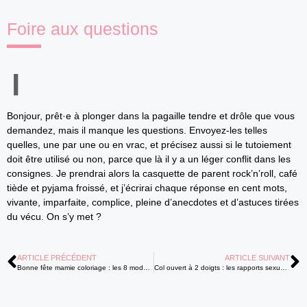
Foire aux questions
Bonjour, prêt·e à plonger dans la pagaille tendre et drôle que vous
demandez, mais il manque les questions. Envoyez-les telles
quelles, une par une ou en vrac, et précisez aussi si le tutoiement
doit être utilisé ou non, parce que là il y a un léger conflit dans les
consignes. Je prendrai alors la casquette de parent rock’n’roll, café
tiède et pyjama froissé, et j’écrirai chaque réponse en cent mots,
vivante, imparfaite, complice, pleine d’anecdotes et d’astuces tirées
du vécu. On s’y met ?
ARTICLE PRÉCÉDENT
ARTICLE SUIVANT
Bonne fête mamie coloriage : les 8 modèles à imprimer et personnaliser
Col ouvert à 2 doigts : les rapports sexuels sont-ils sans danger ?