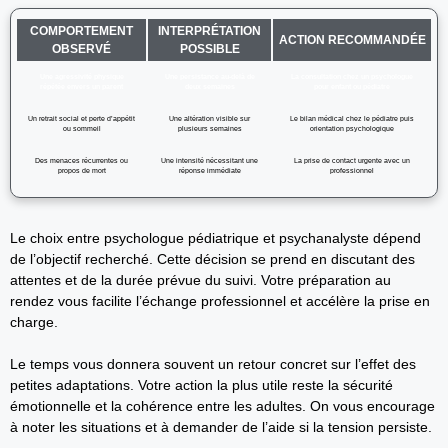
COMPORTEMENT
INTERPRÉTATION
ACTION RECOMMANDÉE
OBSERVÉ
POSSIBLE
Une agressivité physique
Une persistance au-delà de
La consultation chez un psychologue
répétée envers un parent
deux semaines
pour enfant ou pédiatre
Un retrait social et perte d’appétit
Une altération visible sur
Le bilan médical chez le pédiatre puis
ou sommeil
plusieurs semaines
orientation psychologique
Des menaces récurrentes ou
Une intensité nécessitant une
La prise de contact urgente avec un
propos de mort
réponse immédiate
professionnel
Le choix entre psychologue pédiatrique et psychanalyste dépend
de l’objectif recherché. Cette décision se prend en discutant des
attentes et de la durée prévue du suivi. Votre préparation au
rendez vous facilite l’échange professionnel et accélère la prise en
charge.
Le temps vous donnera souvent un retour concret sur l’effet des
petites adaptations. Votre action la plus utile reste la sécurité
émotionnelle et la cohérence entre les adultes. On vous encourage
à noter les situations et à demander de l’aide si la tension persiste.