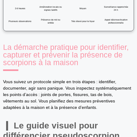
Amélioration locale ou
Surveillance rapprochée
2-6 heures
Moyen
signes tardifs
24 h
Présence de nid ou
Appel désinsectisation
Plusieurs observations
Très élevé pour le foyer
entrée
professionnelle
La démarche pratique pour identifier,
capturer et prévenir la présence de
scorpions à la maison
Vous suivez un protocole simple en trois étapes : identifier,
documenter, agir sans panique. Vous inspectez systématiquement
les points d’accès : joints de portes, fissures, tas de bois,
vêtements au sol. Vous planifiez des mesures préventives
adaptées à la maison et à la présence d’enfants.
Le guide visuel pour
différencier pseudoscorpion,