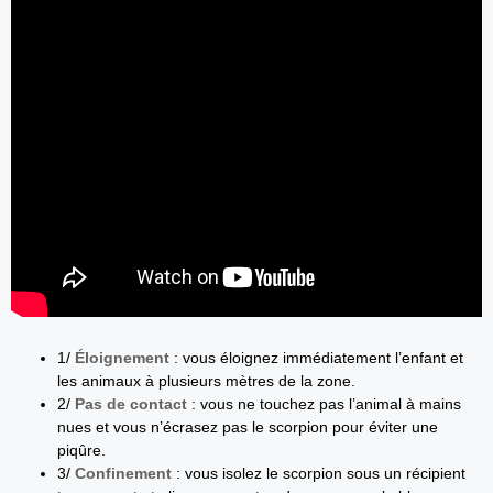
1/
Éloignement
: vous éloignez immédiatement l’enfant et
les animaux à plusieurs mètres de la zone.
2/
Pas de contact
: vous ne touchez pas l’animal à mains
nues et vous n’écrasez pas le scorpion pour éviter une
piqûre.
3/
Confinement
: vous isolez le scorpion sous un récipient