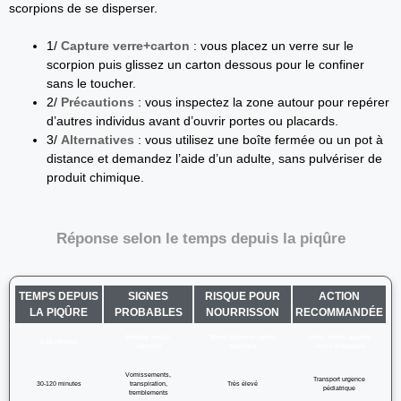
scorpions de se disperser.
1/
Capture verre+carton
: vous placez un verre sur le
scorpion puis glissez un carton dessous pour le confiner
sans le toucher.
2/
Précautions
: vous inspectez la zone autour pour repérer
d’autres individus avant d’ouvrir portes ou placards.
3/
Alternatives
: vous utilisez une boîte fermée ou un pot à
distance et demandez l’aide d’un adulte, sans pulvériser de
produit chimique.
Réponse selon le temps depuis la piqûre
TEMPS DEPUIS
SIGNES
RISQUE POUR
ACTION
LA PIQÛRE
PROBABLES
NOURRISSON
RECOMMANDÉE
Douleur locale,
Elevé (réponse rapide
Isoler, photo, appeler
0-30 minutes
agitation
possible)
centre antipoison
Vomissements,
Transport urgence
30-120 minutes
transpiration,
Très élevé
pédiatrique
tremblements