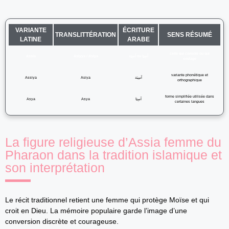
VARIANTE
ÉCRITURE
TRANSLITTÉRATION
SENS RÉSUMÉ
LATINE
ARABE
celle qui console ou qui
Assia
Asiyya / Asiya
آسِيَة ou آسِيَا
soulage
variante phonétique et
Assiya
Asiya
آسِيَة
orthographique
forme simplifiée utilisée dans
Asya
Asya
آسِيَا
certaines langues
La figure religieuse d’Assia femme du
Pharaon dans la tradition islamique et
son interprétation
Le récit traditionnel retient une femme qui protège Moïse et qui
croit en Dieu. La mémoire populaire garde l’image d’une
conversion discrète et courageuse.