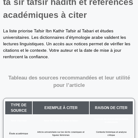
taʾsir tafsir hadith et références
académiques à citer
La liste priorise Tafsir Ibn Kathir Tafsir al Tabari et études
universitaires. Les dictionnaires d’étymologie arabe valident les
lectures linguistiques. Un accès aux notices permet de vérifier les
citations et le contexte. Votre auteur et la date de mise à jour
renforcent la confiance.
Tableau des sources recommandées et leur utilité
pour l’article
TYPE DE
EXEMPLE À CITER
RAISON DE CITER
SOURCE
Contexte du récit et interprétation
Tafsir classique
Tafsir Ibn Kathir ou Tafsir al‑Tabari
traditionnelle
Article universitaire sur les récits coraniques et
Contexte historique et analyse
Étude académique
figures féminines
critique