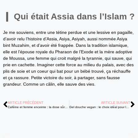
Qui était Assia dans l’Islam ?
Je me souviens, entre une tétine perdue et une lessive en pagaille,
d’avoir relu l’histoire d’Assia, Asiya, Asiyah, aussi nommée Asiya
bint Muzahim, et d’avoir été frappée. Dans la tradition islamique,
elle est l’épouse royale du Pharaon de l’Exode et la mère adoptive
de Moussa, une femme qui croit malgré la tyrannie, qui sauve, qui
prie en cachette. Imaginer cette force au milieu du palais, avec des
plis de soie et un coeur qui bat pour un bébé trouvé, ça réchauffe
et ça rassure. Petite victoire du soir, à partager, sans fausse
grandeur. Comme un câlin, elle sauve des vies.
ARTICLE PRÉCÉDENT
ARTICLE SUIVANT
Caféine et femme enceinte : la dose sûre en mg par jour?
Gel douche vegan : le choix idéal pour la peau de bébé