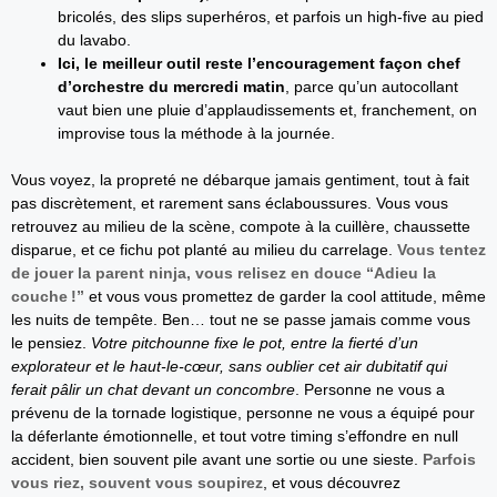
bricolés, des slips superhéros, et parfois un high-five au pied
du lavabo.
Ici, le meilleur outil reste l’encouragement façon chef
d’orchestre du mercredi matin
, parce qu’un autocollant
vaut bien une pluie d’applaudissements et, franchement, on
improvise tous la méthode à la journée.
Vous voyez, la propreté ne débarque jamais gentiment, tout à fait
pas discrètement, et rarement sans éclaboussures. Vous vous
retrouvez au milieu de la scène, compote à la cuillère, chaussette
disparue, et ce fichu pot planté au milieu du carrelage.
Vous tentez
de jouer la parent ninja, vous relisez en douce “Adieu la
couche !”
et vous vous promettez de garder la cool attitude, même
les nuits de tempête. Ben… tout ne se passe jamais comme vous
le pensiez.
Votre pitchounne fixe le pot, entre la fierté d’un
explorateur et le haut-le-cœur, sans oublier cet air dubitatif qui
ferait pâlir un chat devant un concombre
. Personne ne vous a
prévenu de la tornade logistique, personne ne vous a équipé pour
la déferlante émotionnelle, et tout votre timing s’effondre en null
accident, bien souvent pile avant une sortie ou une sieste.
Parfois
vous riez, souvent vous soupirez
, et vous découvrez