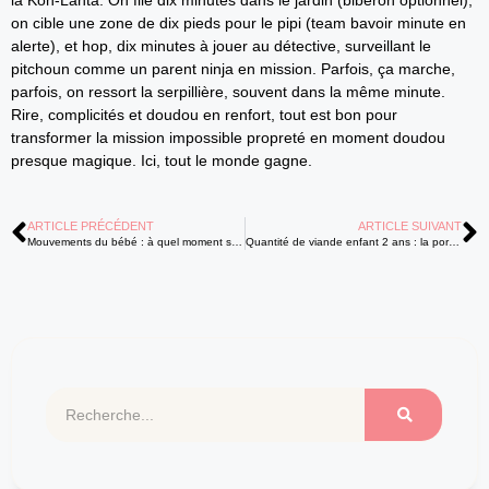
la Koh-Lanta. On file dix minutes dans le jardin (biberon optionnel),
on cible une zone de dix pieds pour le pipi (team bavoir minute en
alerte), et hop, dix minutes à jouer au détective, surveillant le
pitchoun comme un parent ninja en mission. Parfois, ça marche,
parfois, on ressort la serpillière, souvent dans la même minute.
Rire, complicités et doudou en renfort, tout est bon pour
transformer la mission impossible propreté en moment doudou
presque magique. Ici, tout le monde gagne.
ARTICLE PRÉCÉDENT
ARTICLE SUIVANT
Mouvements du bébé : à quel moment sent-on les premières sensations pendant la grossesse ?
Quantité de viande enfant 2 ans : la portion idéale selon les experts