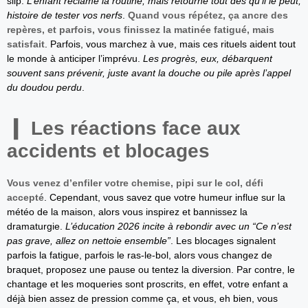
slip.
L’enfant réclame la routine, mais retourne tout dès qu’il le peut,
histoire de tester vos nerfs
.
Quand vous répétez, ça ancre des
repères, et parfois, vous finissez la matinée fatigué, mais
satisfait
. Parfois, vous marchez à vue, mais ces rituels aident tout
le monde à anticiper l’imprévu.
Les progrès, eux, débarquent
souvent sans prévenir, juste avant la douche ou pile après l’appel
du doudou perdu
.
Les réactions face aux
accidents et blocages
Vous venez d’enfiler votre chemise, pipi sur le col, défi
accepté
. Cependant, vous savez que votre humeur influe sur la
météo de la maison, alors vous inspirez et bannissez la
dramaturgie.
L’éducation 2026 incite à rebondir avec un “Ce n’est
pas grave, allez on nettoie ensemble”
. Les blocages signalent
parfois la fatigue, parfois le ras-le-bol, alors vous changez de
braquet, proposez une pause ou tentez la diversion. Par contre, le
chantage et les moqueries sont proscrits, en effet, votre enfant a
déjà bien assez de pression comme ça, et vous, eh bien, vous