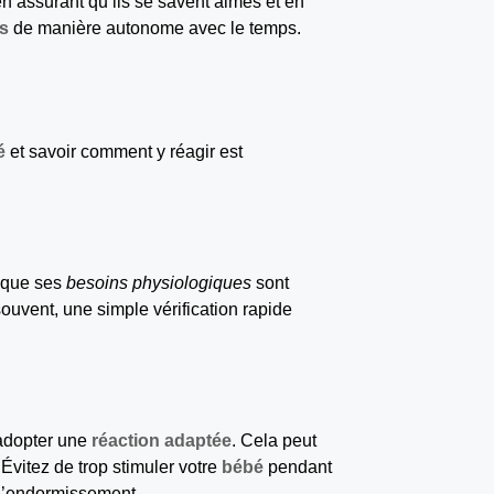
en assurant qu’ils se savent aimés et en
ts
de manière autonome avec le temps.
é
et savoir comment y réagir est
d que ses
besoins physiologiques
sont
souvent, une simple vérification rapide
d’adopter une
réaction adaptée
. Cela peut
Évitez de trop stimuler votre
bébé
pendant
à l’endormissement.