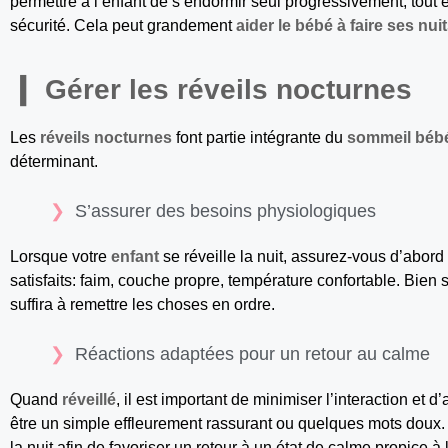
permettre à l’enfant de s’endormir seul progressivement, tout 
sécurité. Cela peut grandement
aider le bébé à faire ses nui
Gérer les réveils nocturnes
Les
réveils nocturnes
font partie intégrante du
sommeil béb
déterminant.
S’assurer des besoins physiologiques
Lorsque votre
enfant
se réveille la nuit, assurez-vous d’abor
satisfaits: faim, couche propre, température confortable. Bien 
suffira à remettre les choses en ordre.
Réactions adaptées pour un retour au calme
Quand
réveillé
, il est important de minimiser l’interaction et 
être un simple effleurement rassurant ou quelques mots doux. 
la nuit afin de favoriser un retour à un état de calme propice 