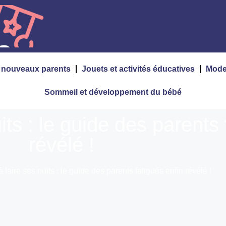
s nouveaux parents
Jouets et activités éducatives
Mode
Sommeil et développement du bébé
its : le guide des parents 
révélé !
 faire ses nuits : le guide des parents fatigués enfin révélé !