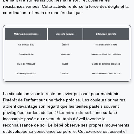
L’enfant tire sur les fils pour les faire sortir et observe les
résistances variées. Cette activité renforce la force des doigts et la
coordination œil-main de manière ludique.
Matériau de remplissage
Viscosité mesurée
Effet visuel constaté
Gel coiffant bleu
Élevée
Résistance tactile forte
Eau glycérinée
Moyenne
Mouvement lent des paillettes
Huile de massage
Faible
Bulles de couleurs séparées
Savon liquide épais
Variable
Formation de micro-mousses
La stimulation visuelle reste un levier puissant pour maintenir
l’intérêt de l’enfant sur une tâche précise. Les couleurs primaires
attirent davantage son regard que les teintes pastels souvent
privilégiées par les adultes.4/
Le miroir de sol
: une surface
incassable posée au niveau du tapis d’éveil favorise la
reconnaissance de soi. Le bébé observe ses propres mouvements
et développe sa conscience corporelle. Cet exercice est essentiel