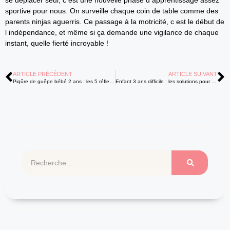
se déplacer seul, c est une nouvelle phase d apprentissage assez
sportive pour nous. On surveille chaque coin de table comme des
parents ninjas aguerris. Ce passage à la motricité, c est le début de
l indépendance, et même si ça demande une vigilance de chaque
instant, quelle fierté incroyable !
ARTICLE PRÉCÉDENT
ARTICLE SUIVANT
Piqûre de guêpe bébé 2 ans : les 5 réflexes pour soulager
Enfant 3 ans difficile : les solutions pour retrouver l’harmonie familiale