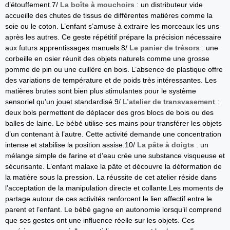
d’étouffement.7/
La boîte à mouchoirs
: un distributeur vide
accueille des chutes de tissus de différentes matières comme la
soie ou le coton. L’enfant s’amuse à extraire les morceaux les uns
après les autres. Ce geste répétitif prépare la précision nécessaire
aux futurs apprentissages manuels.8/
Le panier de trésors
: une
corbeille en osier réunit des objets naturels comme une grosse
pomme de pin ou une cuillère en bois. L’absence de plastique offre
des variations de température et de poids très intéressantes. Les
matières brutes sont bien plus stimulantes pour le système
sensoriel qu’un jouet standardisé.9/
L’atelier de transvasement
:
deux bols permettent de déplacer des gros blocs de bois ou des
balles de laine. Le bébé utilise ses mains pour transférer les objets
d’un contenant à l’autre. Cette activité demande une concentration
intense et stabilise la position assise.10/
La pâte à doigts
: un
mélange simple de farine et d’eau crée une substance visqueuse et
sécurisante. L’enfant malaxe la pâte et découvre la déformation de
la matière sous la pression. La réussite de cet atelier réside dans
l’acceptation de la manipulation directe et collante.Les moments de
partage autour de ces activités renforcent le lien affectif entre le
parent et l’enfant. Le bébé gagne en autonomie lorsqu’il comprend
que ses gestes ont une influence réelle sur les objets. Ces